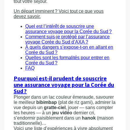
tout votre séjour.
Un départ imminent ? Voici tout ce que vous
devez savoir.
Quel est l’intérêt de souscrire une
assurance voyage pour la Corée du Sud ?
Comment suis-je protégé par l’assurance
voyage Corée du Sud d’AXA ?
À quels dangers s’expose-t-on en allant en
Corée du Sud ?
Quelles sont les formalités pour entrer en
Corée du Sud ?
FAQ
Pourquoi est-il prudent de souscrire
une assurance voyage pour la Corée du
Sud ?
Plonger dans un lac couleur émeraude, savourer
le meilleur
bibimbap
(plat de riz garni), admirer la
vue depuis un
gratte-ciel
, jouer — sans compter
les heures — à un
jeu vidéo
dernier cri,
s’endormir paisiblement dans un
hanok
(maison
traditionnelle)…
Voici une liste d’expériences à vivre absolument