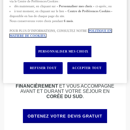
via le Centre de Préférences Cookies :
causés à vos effets personnels
dès maintenant, en cliquant sur «
Personnaliser mes choix
» ci-après ; ou
Un
sinistre
causé à votre domicile durant le
à tout moment, en cliquant sur le lien «
Centre de Préférences Cookies
»
séjour
disponible en bas de chaque page du site.
Un accident nécessitant votre
rapatriement
Nous conserverons votre choix pendant
6 mois
.
ou votre transport dans l’hôpital d’une autre
localité
POUR PLUS D’INFORMATIONS, CONSULTEZ NOTRE
POLITIQUE EN
Des
dommages
causés à un tiers ou à lieu
MATIERE DE COOKIES.
durant le séjour
Des problèmes avec la
justice locale
…
PERSONNALISER MES CHOIX
Les aléas pouvant impacter un voyage sont
nombreux. En plus d’apporter une
assistance
médicale
, une
assurance voyage
vous protège
REFUSER TOUT
ACCEPTER TOUT
quand vous rencontrez tout type de difficultés.
N’HÉSITEZ PLUS !
AXA
VOUS
COUVRE
FINANCIÈREMENT
ET VOUS ACCOMPAGNE
AVANT ET DURANT VOTRE SÉJOUR EN
CORÉE DU SUD
.
OBTENEZ VOTRE DEVIS GRATUIT