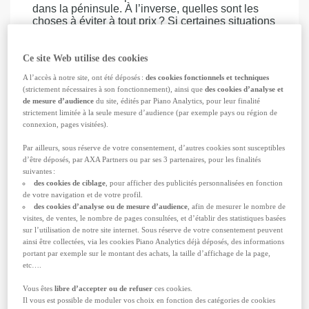
dans la péninsule. À l’inverse, quelles sont les
choses à éviter à tout prix ? Si certaines situations
sont identifiables, d’autres relèvent du pur
imprévu. C’est la raison pour laquelle une
assurance voyage Corée du Sud
est
Ce site Web utilise des cookies
indispensable. Grâce à elle, vous ne reviendrez
A l’accès à notre site, ont été déposés :
des cookies fonctionnels et techniques
qu’avec de (très) bons souvenirs.
(strictement nécessaires à son fonctionnement), ainsi que
des cookies d’analyse et
de mesure d’audience
du site, édités par Piano Analytics, pour leur finalité
Chaque voyage entraîne des risques dont il faut
strictement limitée à la seule mesure d’audience (par exemple pays ou région de
se prémunir
connexion, pages visitées).
C’est un réflexe naturel : lorsque l’on prépare un
voyage, on a du mal à se projeter dans des
Par ailleurs, sous réserve de votre consentement, d’autres cookies sont susceptibles
circonstances négatives. Et pourtant, des
d’être déposés, par AXA Partners ou par ses 3 partenaires, pour les finalités
événements — ne relevant pas de votre volonté
suivantes :
— peuvent survenir :
des cookies de ciblage
, pour afficher des publicités personnalisées en fonction
de votre navigation et de votre profil.
Un impondérable qui entraîne l’
annulation
des cookies d’analyse ou de mesure d’audience
, afin de mesurer le nombre de
du voyage
visites, de ventes, le nombre de pages consultées, et d’établir des statistiques basées
Un
retard
inévitable qui fait
rater l’avion
ou
sur l’utilisation de notre site internet. Sous réserve de votre consentement peuvent
une correspondance
ainsi être collectées, via les cookies Piano Analytics déjà déposés, des informations
portant par exemple sur le montant des achats, la taille d’affichage de la page,
Une situation vous affectant (ou concernant
etc….
un proche) qui impose le
retour en France
Le
vol ou la perte de papiers d’identité
,
Vous êtes
libre d’accepter ou de refuser
ces cookies.
avant ou pendant le séjour
Il vous est possible de moduler vos choix en fonction des catégories de cookies
La
perte des bagages
ou des dommages