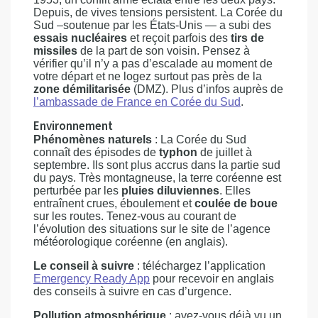
Depuis, de vives tensions persistent. La Corée du
Sud –soutenue par les États-Unis — a subi des
essais nucléaires
et reçoit parfois des
tirs de
missiles
de la part de son voisin. Pensez à
vérifier qu’il n’y a pas d’escalade au moment de
votre départ et ne logez surtout pas près de la
zone démilitarisée
(DMZ). Plus d’infos auprès de
l’ambassade de France en Corée du Sud
.
Environnement
Phénomènes naturels
: La Corée du Sud
connaît des épisodes de
typhon
de juillet à
septembre. Ils sont plus accrus dans la partie sud
du pays. Très montagneuse, la terre coréenne est
perturbée par les
pluies diluviennes
. Elles
entraînent crues, éboulement et
coulée de boue
sur les routes. Tenez-vous au courant de
l’évolution des situations sur le site de l’agence
météorologique coréenne (en anglais).
Le conseil à suivre
: téléchargez l’application
Emergency Ready App
pour recevoir en anglais
des conseils à suivre en cas d’urgence.
Pollution atmosphérique
: avez-vous déjà vu un