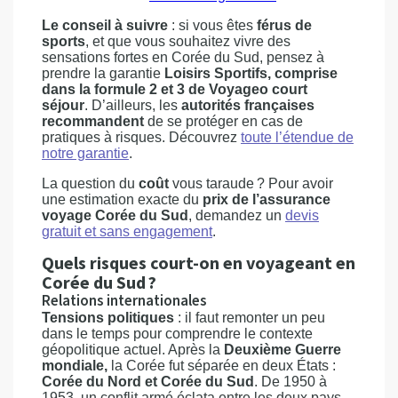
Le conseil à suivre
: si vous êtes
férus de
sports
, et que vous souhaitez vivre des
sensations fortes en Corée du Sud, pensez à
prendre la garantie
Loisirs Sportifs, comprise
dans la formule 2 et 3 de Voyageo court
séjour
. D’ailleurs, les
autorités françaises
recommandent
de se protéger en cas de
pratiques à risques. Découvrez
toute l’étendue de
notre garantie
.
La question du
coût
vous taraude ? Pour avoir
une estimation exacte du
prix de l’assurance
voyage Corée du Sud
, demandez un
devis
gratuit et sans engagement
.
Quels risques court-on en voyageant en
Corée du Sud ?
Relations internationales
Tensions politiques
: il faut remonter un peu
dans le temps pour comprendre le contexte
géopolitique actuel. Après la
Deuxième Guerre
mondiale,
la Corée fut séparée en deux États :
Corée du Nord et Corée du Sud
. De 1950 à
1953, un conflit armé éclata entre les deux pays.