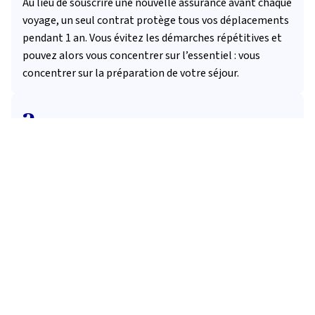
Au lieu de souscrire une nouvelle assurance avant chaque
voyage, un seul contrat protège tous vos déplacements
pendant 1 an. Vous évitez les démarches répétitives et
pouvez alors vous concentrer sur l’essentiel : vous
concentrer sur la préparation de votre séjour.
2
Vous évitez des dépenses de santé
colossales
Les soins à l’étranger peuvent ruiner vos vacances et vos
économies. Un passage aux
urgences à New York
?
Jusqu’à 3 000 €. Une journée
d’hospitalisation à Dubaï
?
Plus de 2 000 €. Un
accident de scooter en Thaïlande
?
Facilement 30 000 € ! Sans assurance voyage couvrant
les frais de santé à l’étranger, tout reste à votre charge.