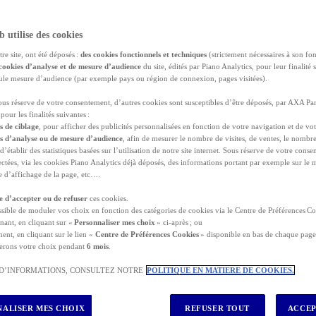
b utilise des cookies
tre site, ont été déposés :
des cookies fonctionnels et techniques
(strictement nécessaires à son fo
cookies d’analyse et de mesure d’audience
du site, édités par Piano Analytics, pour leur finalité 
seule mesure d’audience (par exemple pays ou région de connexion, pages visitées).
mmandent fortement de souscrire une
assurance voyage
avant tou
sous réserve de votre consentement, d’autres cookies sont susceptibles d’être déposés, par AXA Par
pour les finalités suivantes :
s de ciblage
, pour afficher des publicités personnalisées en fonction de votre navigation et de vot
es d’analyse ou de mesure d’audience
, afin de mesurer le nombre de visites, de ventes, le nombr
 d’établir des statistiques basées sur l’utilisation de notre site internet. Sous réserve de votre con
lectées, via les cookies Piano Analytics déjà déposés, des informations portant par exemple sur le
lle d’affichage de la page, etc….
trêmes
, néo-explorateur de l’outdoor, fan de randonnées en
mo
 participer en famille à un stage de de surf ou à une traversé
re d’accepter ou de refuser
ces cookies.
ossible de moduler vos choix en fonction des catégories de cookies via le Centre de Préférences Co
otre plaisir et vos prochains exploits, nous vous invitons à gli
nant, en cliquant sur «
Personnaliser mes choix
» ci-après ; ou
end pas de place… Notre
assurance voyage Sports et Loisirs
!
ent, en cliquant sur le lien «
Centre de Préférences Cookies
» disponible en bas de chaque page 
ouvert, les imprévus et soucis de santé sont gérés et vous bénéf
erons votre choix pendant
6 mois
.
ébutant ou habitué des activités en plein air.
outes nos garanties qui vous accompagnent et vous protègent co
 D’INFORMATIONS, CONSULTEZ NOTRE
POLITIQUE EN MATIERE DE COOKIES.
ce et à l’étranger.
ALISER MES CHOIX
REFUSER TOUT
ACCEP