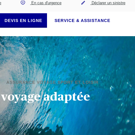
e
En cas d'urgence
Déclarer un sinistre
DEVIS EN LIGNE
SERVICE & ASSISTANCE
ASSURANCE VOYAGE SPORT ET LOISIR
 voyage adaptée