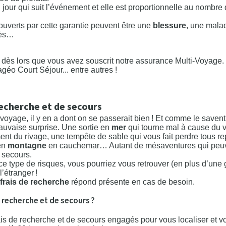
u jour qui suit l’événement et elle est proportionnelle au nombre 
couverts par cette garantie peuvent être une
blessure
, une mala
cès…
 dès lors que vous avez souscrit notre assurance Multi-Voyage.
géo Court Séjour... entre autres !
recherche et de secours
u voyage, il y en a dont on se passerait bien ! Et comme le save
mauvaise surprise. Une sortie en
mer
qui tourne mal à cause du ve
nt du rivage, une tempête de sable qui vous fait perdre tous r
en
montagne
en cauchemar… Autant de mésaventures qui peuve
 secours.
e type de risques, vous pourriez vous retrouver (en plus d’une 
l’étranger !
 frais de recherche
répond présente en cas de besoin.
e recherche et de secours ?
s de recherche et de secours engagés pour vous localiser et vo