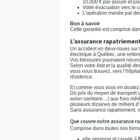
10.000 € par assuré et ju
Votre évacuation vers le c
L’opération menée par de
Bon à savoir
Cette garantie est comprise da
L’assurance rapatriemen
Un accident en deux-roues sur l
électrique à Québec, une entor
Vos blessures pourraient néces
Selon votre état et la qualité d
vous vous trouvez, vers l’hôpita
résidence.
Et comme vous vous en doutez, u
Du prix du moyen de transport u
avion sanitaire…) aux frais mé
plusieurs dizaines de milliers d
Sans assurance rapatriement, v
Que couvre notre assurance r
Comprise dans toutes nos formul
elle organise et couvre à