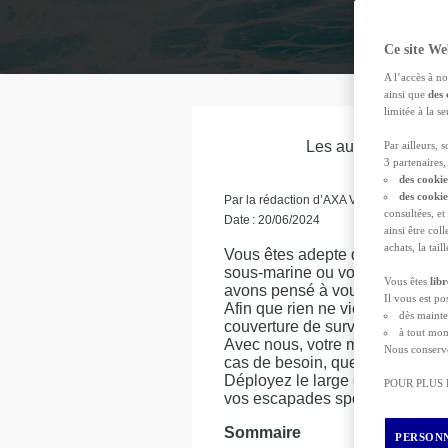
Ce site We
A l’accès à no
ainsi que
des 
limitée à la 
Les autorités reco
Par ailleurs, 
3 partenaires, 
des cookie
des cooki
Par la rédaction d’AXA Voyage
consultées, et
Date : 20/06/2024
ainsi être col
achats, la tai
Vous êtes adepte de
sports ex
sous-marine ou vous prévoyez de
Vous êtes
lib
avons pensé à vous.
Il vous est p
Afin que rien ne vienne gâcher v
dès mainte
couverture de survie qui ne pr
à tout mom
Avec nous, votre matériel est c
Nous conserv
cas de besoin, que vous soyez d
Déployez le large éventail de t
POUR PLUS
vos escapades sportives en Fran
Sommaire
PERSONN