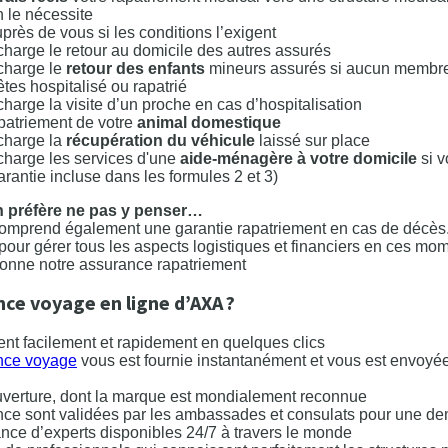
n le nécessite
rès de vous si les conditions l’exigent
charge le retour au domicile des autres assurés
 charge le
retour des enfants
mineurs assurés si aucun membre 
 êtes hospitalisé ou rapatrié
charge la visite d’un proche en cas d’hospitalisation
apatriement de votre
animal domestique
 charge la
récupération du véhicule
laissé sur place
charge les services d'une
aide-ménagère à votre domicile
si v
arantie incluse dans les formules 2 et 3)
n préfère ne pas y penser…
comprend également une garantie rapatriement en cas de décès
ur gérer tous les aspects logistiques et financiers en ces momen
onne notre assurance rapatriement
nce voyage en ligne d’AXA ?
tient facilement et rapidement en quelques clics
ance voyage
vous est fournie instantanément et vous est envoyée
uverture, dont la marque est mondialement reconnue
ance sont validées par les ambassades et consulats pour une d
tance d’experts disponibles 24/7 à travers le monde