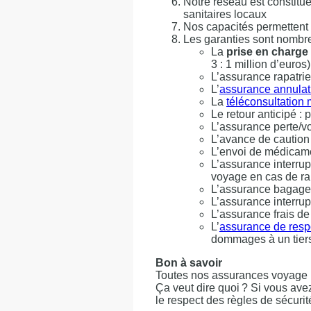
Notre réseau est constitué
sanitaires locaux
Nos capacités permettent 
Les garanties sont nombre
La
prise en charge 
3 : 1 million d’euros)
L’assurance rapatri
L’
assurance annulat
La
téléconsultation 
Le retour anticipé :
L’assurance perte/vo
L’avance de caution 
L’envoi de médicame
L’assurance interru
voyage en cas de rap
L’assurance bagages 
L’assurance interrupt
L’assurance frais d
L’
assurance de respo
dommages à un tiers 
Bon à savoir
Toutes nos assurances voyage 
Ça veut dire quoi ? Si vous av
le respect des règles de sécuri