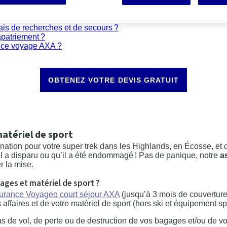
gages et matériel de sport ?
erruption de stage sportif ?
ais de recherches et de secours ?
apatriement ?
ance voyage AXA ?
OBTENEZ VOTRE DEVIS GRATUIT
atériel de sport
ation pour votre super trek dans les Highlands, en Écosse, et 
el a disparu ou qu’il a été endommagé ! Pas de panique, notre
a
r la mise.
ages et matériel de sport ?
urance Voyageo court séjour AXA
(jusqu’à 3 mois de couverture)
 affaires et de votre matériel de sport (hors ski et équipement spo
 de vol, de perte ou de destruction de vos bagages et/ou de vot