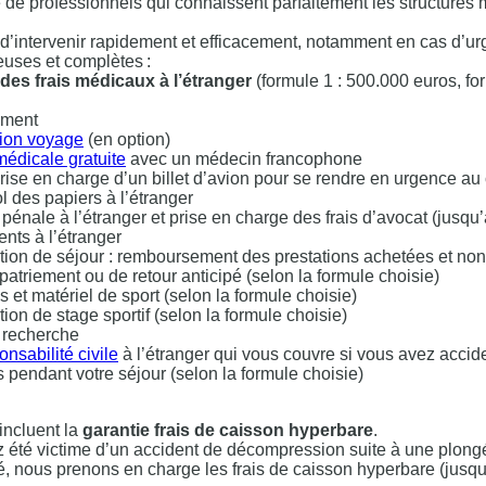
 de professionnels qui connaissent parfaitement les structures 
d’intervenir rapidement et efficacement, notamment en cas d’u
uses et complètes :
des frais médicaux à l’étranger
(formule 1 : 500.000 euros, fo
ement
ion voyage
(en option)
médicale gratuite
avec un médecin francophone
 prise en charge d’un billet d’avion pour se rendre en urgence a
l des papiers à l’étranger
pénale à l’étranger et prise en charge des frais d’avocat (jusqu’
nts à l’étranger
ption de séjour : remboursement des prestations achetées et n
atriement ou de retour anticipé (selon la formule choisie)
et matériel de sport (selon la formule choisie)
ion de stage sportif (selon la formule choisie)
e recherche
nsabilité civile
à l’étranger qui vous couvre si vous avez acci
pendant votre séjour (selon la formule choisie)
incluent la
garantie frais de caisson hyperbare
.
ez été victime d’un accident de décompression suite à une plon
té, nous prenons en charge les frais de caisson hyperbare (jusqu