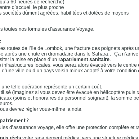
squ’à 60 heures de recherche)
entre d’accueil le plus proche
s sociétés dûment agréées, habilitées et dotées de moyens
ns toutes nos formules d’assurance Voyage.
t
es routes de l’île de Lombok, une fracture des poignets après un
se après une chute en dromadaire dans le Sahara… Ça n’arrive 
siter la mise en place d’un
rapatriement sanitaire
.
es infrastructures locales, vous serez alors évacué vers le centre
l d’une ville ou d’un pays voisin mieux adapté à votre condition
ne telle opération représente un certain coût.
tilisé (imaginez si vous devez être évacué en hélicoptère puis 
dicaux (soins et honoraires du personnel soignant), la somme p
’euros.
ous devrez régler vous-même la note.
apatriement ?
es d’assurance voyage, elle offre une protection complète et ra
frais réels
votre rapatriement médical vers une structure médica