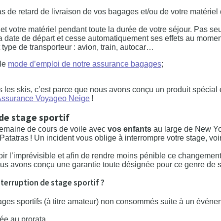
 de retard de livraison de vos bagages et/ou de votre matériel 
t votre matériel pendant toute la durée de votre séjour. Pas se
la date de départ et cesse automatiquement ses effets au moment
 type de transporteur : avion, train, autocar…
 le
mode d’emploi de notre assurance bagages
;
as les skis, c’est parce que nous avons conçu un produit spécial
Assurance Voyageo Neige
!
de stage sportif
 semaine de cours de voile avec
vos enfants
au large de New Yor
atatras ! Un incident vous oblige à interrompre votre stage, voi
oir l’imprévisible et afin de rendre moins pénible ce changemen
nous avons conçu une garantie toute désignée pour ce genre de s
terruption de stage sportif ?
es sportifs (à titre amateur) non consommés suite à un événemen
ée au prorata.