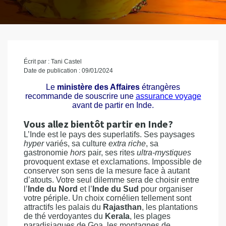
Écrit par : Tani Castel
Date de publication : 09/01/2024
Le
ministère des Affaires
étrangères
recommande de souscrire une
assurance voyage
avant de partir en Inde.
Vous allez bientôt partir en Inde?
L’Inde est le pays des superlatifs. Ses paysages
hyper
variés, sa culture
extra riche
, sa
gastronomie
hors
pair, ses rites
ultra-mystiques
provoquent extase et exclamations. Impossible de
conserver son sens de la mesure face à autant
d’atouts. Votre seul dilemme sera de choisir entre
l’
Inde du Nord
et l’
Inde du Sud
pour organiser
votre périple. Un choix cornélien tellement sont
attractifs les palais du
Rajasthan
, les plantations
de thé verdoyantes du
Kerala
, les plages
paradisiaques de Goa, les montagnes de