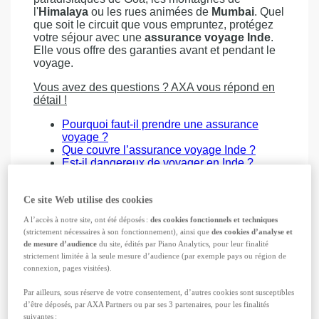
l'
Himalaya
ou les rues animées de
Mumbai
. Quel
que soit le circuit que vous empruntez, protégez
votre séjour avec une
assurance voyage Inde
.
Elle vous offre des garanties avant et pendant le
voyage.
Vous avez des questions ? AXA vous répond en
détail !
Pourquoi faut-il prendre une assurance
voyage ?
Que couvre l’assurance voyage Inde ?
Est-il dangereux de voyager en Inde ?
Quelles sont les formalités pour aller en
Inde ?
Ce site Web utilise des cookies
FAQ
A l’accès à notre site, ont été déposés :
des cookies fonctionnels et techniques
Guide pratique pour préparer votre voyage en
(strictement nécessaires à son fonctionnement), ainsi que
des cookies d’analyse et
Inde
de mesure d’audience
du site, édités par Piano Analytics, pour leur finalité
strictement limitée à la seule mesure d’audience (par exemple pays ou région de
Dangers et conseils de sécurité quand on
connexion, pages visitées).
part en Inde
Que faire et que voir en Inde ? Découvrez
Par ailleurs, sous réserve de votre consentement, d’autres cookies sont susceptibles
nos idées et nos coups de cœur
d’être déposés, par AXA Partners ou par ses 3 partenaires, pour les finalités
suivantes :