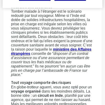
Les autorités françaises recommandent de
souscrire une assurance
Tomber malade à l’étranger est le scénario
redouté par tout voyageur. Même si l’Inde est
dotée de solides infrastructures hospitalières, la
prise en charge est inégale selon les villes où
vous séjournerez. Vous devrez privilégier les
cliniques privées si les établissements publics
sont défaillants. Deux obstacles : leur coût très
onéreux et le fait qu’elles exigent la preuve d’une
couverture sanitaire avant de vous soigner. C’est
la raison pour laquelle le
ministère des Affaires
étrangères
conseille de “
disposer d’un contrat
d’assistance ou d’une assurance permettant de
couvrir tous les frais médicaux ou de
rapatriement
.” Ils ne pourront “
en aucun cas être
pris en charge par l’ambassade de France sur
place.
”
Tout voyage comporte des risques
En globe-trotteur aguerri, vous avez opté pour un
voyage organisé
dans les moindres détails. La
bonne idée : un
circuit en Inde
, planifié par une
agence, qui permet de ne rien laisser au hasard.
Mais les meilleures volontés professionnelles