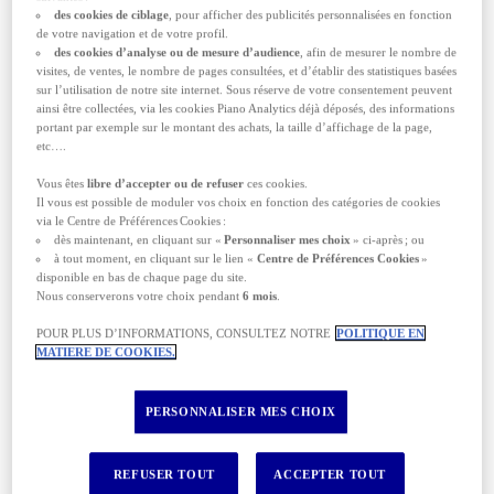
des cookies de ciblage
, pour afficher des publicités personnalisées en fonction
OBTENEZ VOTRE DEVIS GRATUIT
de votre navigation et de votre profil.
des cookies d’analyse ou de mesure d’audience
, afin de mesurer le nombre de
visites, de ventes, le nombre de pages consultées, et d’établir des statistiques basées
sur l’utilisation de notre site internet. Sous réserve de votre consentement peuvent
ainsi être collectées, via les cookies Piano Analytics déjà déposés, des informations
portant par exemple sur le montant des achats, la taille d’affichage de la page,
Pourquoi une assurance voyage est-elle
etc….
indispensable pour visiter l’Inde?
Vous êtes
libre d’accepter ou de refuser
ces cookies.
Changer de continent, de culture, de langue,
Il vous est possible de moduler vos choix en fonction des catégories de cookies
d’habitudes culinaires et de rythme. Voici ce qui
via le Centre de Préférences Cookies :
vous attend une fois posé le pied en Inde. Ce
dès maintenant, en cliquant sur «
Personnaliser mes choix
» ci-après ; ou
pays, emblématique de l’Asie du Sud, vous
à tout moment, en cliquant sur le lien «
Centre de Préférences Cookies
»
réserve des premières fois dont vous vous
disponible en bas de chaque page du site.
souviendrez toute votre vie. Celle de pénétrer
Nous conserverons votre choix pendant
6 mois
.
dans des temples millénaires à Varanasi,
d’observer les traditions tamoules à Madras, de
POUR PLUS D’INFORMATIONS, CONSULTEZ NOTRE
POLITIQUE EN
marcher le long d’une muraille ocre à Jaisalmer
MATIERE DE COOKIES.
ou de détoxifier votre corps avec des pratiques
d’ayurveda à Mysore. Autant d’expériences
insolites qu’il faut vivre pleinement, l’esprit
PERSONNALISER MES CHOIX
tranquille. L’assurance voyage Inde vous garantit
un séjour sans risque, uniquement tourné vers la
découverte.
REFUSER TOUT
ACCEPTER TOUT