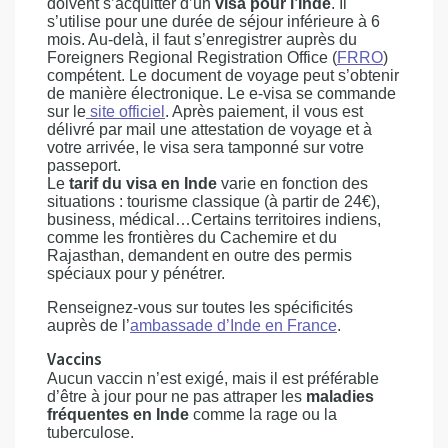
doivent s’acquitter d’un
visa pour l’Inde
. Il
s’utilise pour une durée de séjour inférieure à 6
mois. Au-delà, il faut s’enregistrer auprès du
Foreigners Regional Registration Office (
FRRO
)
compétent. Le document de voyage peut s’obtenir
de manière électronique. Le e-visa se commande
sur le
site officiel
. Après paiement, il vous est
délivré par mail une attestation de voyage et à
votre arrivée, le visa sera tamponné sur votre
passeport.
Le
tarif du visa en Inde
varie en fonction des
situations : tourisme classique (à partir de 24€),
business, médical…Certains territoires indiens,
comme les frontières du Cachemire et du
Rajasthan, demandent en outre des permis
spéciaux pour y pénétrer.
Renseignez-vous sur toutes les spécificités
auprès de l’
ambassade d’Inde en France
.
Vaccins
Aucun vaccin n’est exigé, mais il est préférable
d’être à jour pour ne pas attraper les
maladies
fréquentes en Inde
comme la rage ou la
tuberculose.