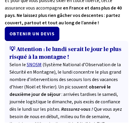
Et pour que vous puissiez skier en toute liberté, cette
assurance vous accompagne
en France et dans plus de 40
pays. Ne laissez plus rien gâcher vos descentes : partez
couvert, partout et tout au long de l’année !
OBTENIR UN DEVIS
💡 Attention : le lundi serait le jour le plus
risqué à la montagne !
Selon le
SNOSM
(Système National d’Observation de la
Sécurité en Montagne), le lundi concentre le plus grand
nombre d’interventions des secours lors des vacances
d’hiver (Noël et février). Un pic souvent
observé le
deuxième jour de séjour
: arrivées tardives le samedi,
journée logistique le dimanche, puis excès de confiance
dès le lundi sur les pistes.
Rassurez-vous !
Que vous ayez
besoin de nous en début, milieu ou fin de semaine,
l’assistance AXA reste disponible 24h/24 et 7j/7.