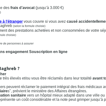
ge des
frais d’avocat
(jusqu’à 3.000 €)
)
e à l’étranger
vous couvre si vous avez
causé accidentelleme
Maghreb
(selon la formule choisie)
ement des prestations achetées et non consommées de votre séj
mule choisie)
mbre de personnes à assurer
ans engagement Souscription en ligne
Maghreb ?
cher
 très élevés et/ou vous être réclamés dans leur totalité
avant t
ers peuvent réclamer le paiement intégral des frais médicaux av
iaire
s", prévient le ministère des Affaires étrangères.
ation sanitaire
vers un hôpital mieux adapté dans une ville ou
eprésente un coût considérable et la note peut grimper jusqu’à p