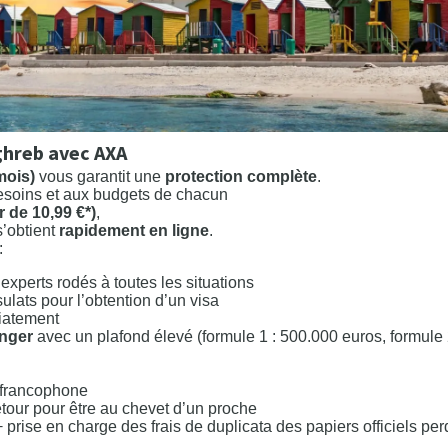
ghreb avec AXA
mois)
vous garantit une
protection complète
.
esoins et aux budgets de chacun
r de 10,99 €*)
,
’obtient
rapidement en ligne
.
:
xperts rodés à toutes les situations
ulats pour l’obtention d’un visa
diatement
anger
avec un plafond élevé (formule 1 : 500.000 euros, formule 
francophone
retour pour être au chevet d’un proche
+ prise en charge des frais de duplicata des papiers officiels pe