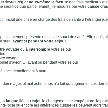
t
et devrez
régler vous-même la facture
des frais médicaux et 
ne serait-ce que partiellement_ remboursé par votre
caisse d’a
our
inclut une prise en charge des frais de santé à l’étranger jus
pas seulement présente en cas de souci de santé. Elle est éga
me surgi
avant et pendant votre séjour
.
tre voyage
ou à
interrompre
votre séjour
tés
otre voyage
billet d’avion…) avant ou pendant votre séjour
s accidentellement à autrui
endommagés et mal acheminés n’a fait qu’augmenter ces derni
, la
fatigue
liée au trajet, le changement de température, la prat
 local ou encore les différences culturelles peuvent alors tra