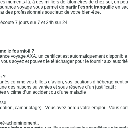
es moments-là, à des milliers de kilomètres de chez soi, on peut
assurance voyage vous permet de
partir l’esprit tranquille
en sac
r des professionnels soucieux de votre bien-être.
écoute 7 jours sur 7 et 24h sur 24
e le fournit-il ?
rance voyage AXA, un certificat est automatiquement disponible 
 vous soyez et pouvez le télécharger pour le fournir aux autorité
e ?
agés comme vos billets d’avion, vos locations d’hébergement o
une des raisons suivantes et sous réserve d’un justificatif :
tes victime d’un accident ou d’une maladie
sse
ondation, cambriolage) - Vous avez perdu votre emploi - Vous 
re pré-acheminement…