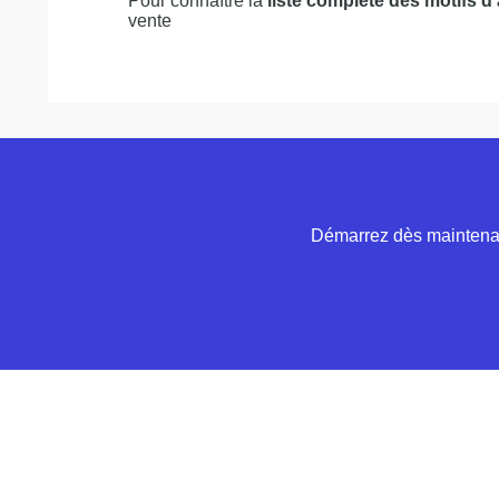
Pour connaître la
liste complète des motifs d
vente
Démarrez dès maintenant