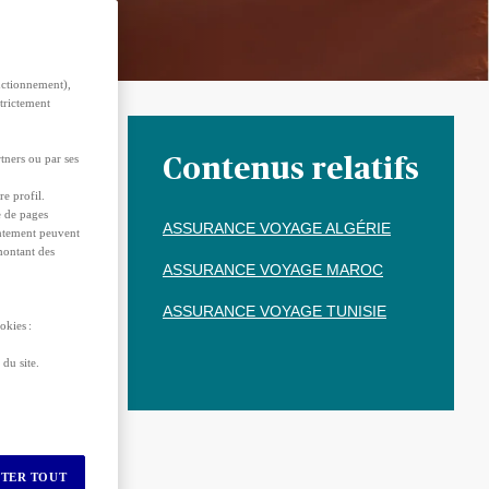
nctionnement),
strictement
tners ou par ses
Contenus relatifs
â el-Fna
,
re profil.
ne
e de pages
ASSURANCE VOYAGE ALGÉRIE
ndez-vous
sentement peuvent
 montant des
sie
, les
ASSURANCE VOYAGE MAROC
nt, et
ASSURANCE VOYAGE TUNISIE
okies :
du site.
TER TOUT