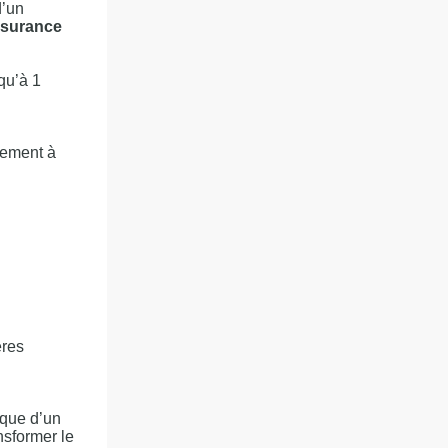
d’un
ssurance
qu’à 1
lement à
ères
ique d’un
nsformer le