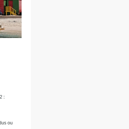
2 :
rdus ou