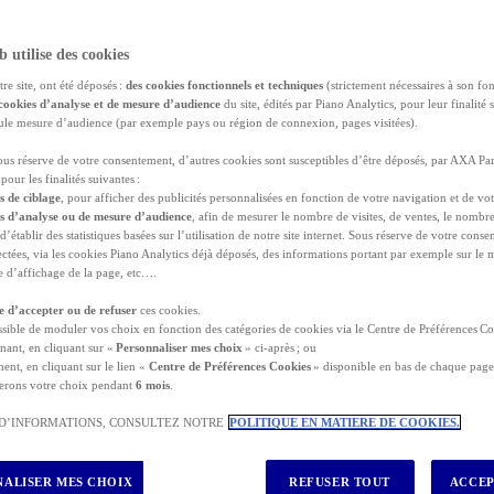
b utilise des cookies
tre site, ont été déposés :
des cookies fonctionnels et techniques
(strictement nécessaires à son fo
cookies d’analyse et de mesure d’audience
du site, édités par Piano Analytics, pour leur finalité 
seule mesure d’audience (par exemple pays ou région de connexion, pages visitées).
 du Maghreb ?
sous réserve de votre consentement, d’autres cookies sont susceptibles d’être déposés, par AXA Par
pour les finalités suivantes :
Admer, la découverte du musée du patrimoine immatériel de
Jama
s de ciblage
, pour afficher des publicités personnalisées en fonction de votre navigation et de vot
nche et bleue dans le pittoresque village de
Sidi Bou Saïd
, à u
es d’analyse ou de mesure d’audience
, afin de mesurer le nombre de visites, de ventes, le nombr
roches vivant à
Casablanca
, une fête à
Djerba
ou encore un re
 d’établir des statistiques basées sur l’utilisation de notre site internet. Sous réserve de votre con
lectées, via les cookies Piano Analytics déjà déposés, des informations portant par exemple sur le
isons ne manquent pas pour aller en
Algérie
, au
Maroc
et en
Tuni
lle d’affichage de la page, etc….
nce voyage Maghreb
. Les imprévus peuvent surgir à tout mome
re d’accepter ou de refuser
ces cookies.
cident lors d’un séjour à l’étranger.
ossible de moduler vos choix en fonction des catégories de cookies via le Centre de Préférences Co
nant, en cliquant sur «
Personnaliser mes choix
» ci-après ; ou
ent, en cliquant sur le lien «
Centre de Préférences Cookies
» disponible en bas de chaque page 
EZ VOTRE DEVIS GRATUIT
erons votre choix pendant
6 mois
.
 D’INFORMATIONS, CONSULTEZ NOTRE
POLITIQUE EN MATIERE DE COOKIES.
gatoire ?
ALISER MES CHOIX
REFUSER TOUT
ACCEP