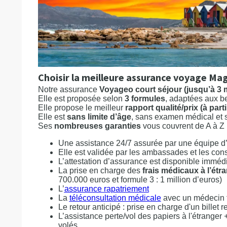
Choisir la meilleure assurance voyage Ma
Notre assurance
Voyageo court séjour (jusqu’à 3 
Elle est proposée selon
3 formules
, adaptées aux b
Elle propose le meilleur
rapport qualité/prix (à parti
Elle est
sans limite d’âge
, sans examen médical et s
Ses
nombreuses garanties
vous couvrent de A à Z 
Une assistance 24/7 assurée par une équipe d’e
Elle est validée par les ambassades et les cons
L’attestation d’assurance est disponible immé
La prise en charge des
frais médicaux à l’étr
700.000 euros et formule 3 : 1 million d’euros)
L’
assurance rapatriement
La
téléconsultation médicale
avec un médecin 
Le retour anticipé : prise en charge d'un billet 
L’assistance perte/vol des papiers à l'étranger 
volés