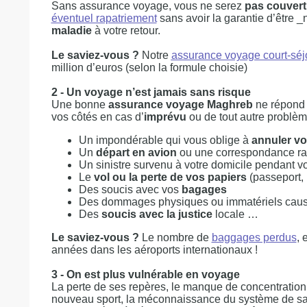
Sans assurance voyage, vous ne serez
pas couver
éventuel rapatriement
sans avoir la garantie d’être _
maladie
à votre retour.
Le saviez-vous ?
Notre
assurance voyage court-séj
million d’euros (selon la formule choisie)
2 - Un voyage n’est jamais sans risque
Une bonne
assurance voyage Maghreb
ne répond 
vos côtés en cas d’
imprévu
ou de tout autre problè
Un impondérable qui vous oblige à
annuler vo
Un
départ en avion
ou une correspondance ra
Un sinistre survenu à votre domicile pendant v
Le
vol ou la perte de vos papiers
(passeport, 
Des soucis avec vos
bagages
Des dommages physiques ou immatériels causé
Des
soucis avec la justice
locale …
Le saviez-vous ?
Le nombre de
baggages perdus
, 
années dans les aéroports internationaux !
3 - On est plus vulnérable en voyage
La perte de ses repères, le manque de concentration
nouveau sport, la méconnaissance du système de santé