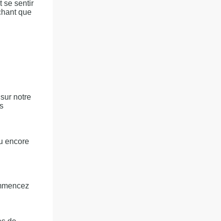
 se sentir
hant que
sur notre
s
u encore
commencez