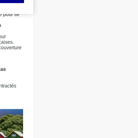
nger, une
re pour se
e
our
çaises.
couverture
cas
ntractés