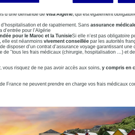
r en Algérie
des Affaires étrangères et de la communauté nationale à l’Étra
ors d’une demande de
visa Algérie
, qui est également obligatoi
 d’hospitalisation et de rapatriement. Sans
assurance médical
a d’entrée pour l’Algérie
dée pour le Maroc et la Tunisie
Si elle n’est pas obligatoire p
, elle est néanmoins
vivement conseillée
par les autorités fran
tif de disposer d’un contrat d’assurance voyage garantissant une 
 de "tous les frais médicaux (chirurgie, hospitalisation …) et de
, vous risquez de ne pas avoir accès aux soins,
y compris en 
 de France ne peuvent prendre en charge vos frais médicaux co