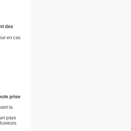
nt des
our en cas
oute prise
ant la
 un pays
lusieurs