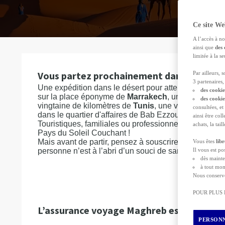
Ce site We
A l’accès à no
ainsi que
des 
limitée à la 
Vous partez prochainement dans un pays
Par ailleurs, 
3 partenaires, 
Une expédition dans le désert pour atteindre l’erg 
des cookie
sur la place éponyme de
Marrakech
, une escale bla
des cooki
vingtaine de kilomètres de
Tunis
, une visite à des p
consultées, et
dans le quartier d'affaires de Bab Ezzouar, à
Alger
…
ainsi être col
Touristiques, familiales ou professionnelles, les ra
achats, la tai
Pays du Soleil Couchant !
Mais avant de partir, pensez à souscrire une
assura
Vous êtes
lib
personne n’est à l’abri d’un souci de santé ou d’un ac
Il vous est p
dès mainte
à tout mom
OBTEN
Nous conserv
POUR PLUS
L’assurance voyage Maghreb est-elle obli
PERSONN