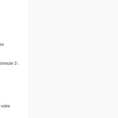
ues
formule 3 :
 votre