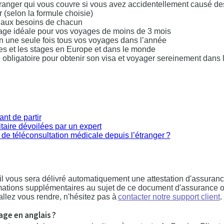
tranger qui vous couvre si vous avez accidentellement causé de
(selon la formule choisie)
 aux besoins de chacun
yage idéale pour vos voyages de moins de 3 mois
en une seule fois tous vos voyages dans l’année
des et les stages en Europe et dans le monde
e obligatoire pour obtenir son visa et voyager sereinement dans 
nt de partir
taire dévoilées par un expert
de téléconsultation médicale depuis l’étranger ?
il vous sera délivré automatiquement une attestation d'assuran
rmations supplémentaires au sujet de ce document d'assurance 
allez vous rendre, n'hésitez pas à
contacter notre support client
.
ge en anglais ?