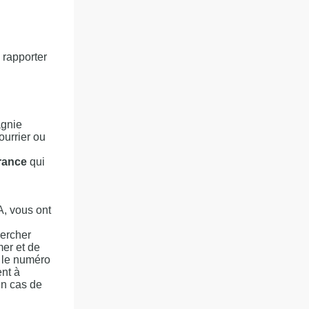
 rapporter
agnie
ourrier ou
rance
qui
A, vous ont
hercher
er et de
e le numéro
nt à
en cas de