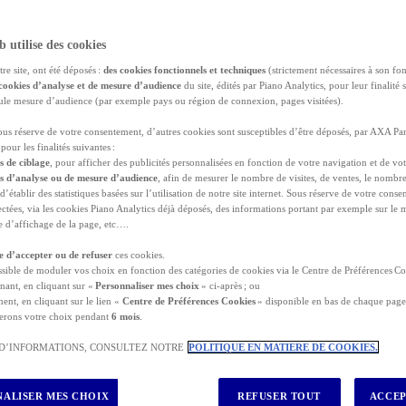
b utilise des cookies
tre site, ont été déposés :
des cookies fonctionnels et techniques
(strictement nécessaires à son fo
cookies d’analyse et de mesure d’audience
du site, édités par Piano Analytics, pour leur finalité 
seule mesure d’audience (par exemple pays ou région de connexion, pages visitées).
une
assurance voyage internationale
avant votre départ.
sous réserve de votre consentement, d’autres cookies sont susceptibles d’être déposés, par AXA Par
pour les finalités suivantes :
s de ciblage
, pour afficher des publicités personnalisées en fonction de votre navigation et de vot
es d’analyse ou de mesure d’audience
, afin de mesurer le nombre de visites, de ventes, le nombr
 d’établir des statistiques basées sur l’utilisation de notre site internet. Sous réserve de votre con
lectées, via les cookies Piano Analytics déjà déposés, des informations portant par exemple sur le
lons vous expliquer comment obtenir facilement et rapidement c
lle d’affichage de la page, etc….
e santé ou de toute autre éventualité lorsque vous partez à l’ét
s études, comprendre l'importance de cette attestation d’assuran
re d’accepter ou de refuser
ces cookies.
soins.
ossible de moduler vos choix en fonction des catégories de cookies via le Centre de Préférences Co
la tranquillité d’esprit lors de vos déplacements.
nant, en cliquant sur «
Personnaliser mes choix
» ci-après ; ou
ent, en cliquant sur le lien «
Centre de Préférences Cookies
» disponible en bas de chaque page 
rance médicale de voyage.
erons votre choix pendant
6 mois
.
 D’INFORMATIONS, CONSULTEZ NOTRE
POLITIQUE EN MATIERE DE COOKIES.
?
ALISER MES CHOIX
REFUSER TOUT
ACCEP
toire ?