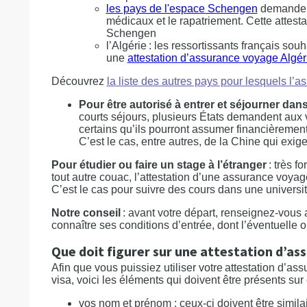
les pays de l'espace Schengen
demande
médicaux et le rapatriement. Cette attesta
Schengen
l’Algérie : les ressortissants français s
une
attestation d’assurance voyage Algér
Découvrez
la liste des autres pays pour lesquels l’a
Pour être autorisé à entrer et séjourner dan
courts séjours, plusieurs États demandent aux 
certains qu’ils pourront assumer financièremen
C’est le cas, entre autres, de la Chine qui exig
Pour étudier ou faire un stage à l’étranger
: très 
tout autre couac, l’attestation d’une assurance voyag
C’est le cas pour suivre des cours dans une univers
Notre conseil
: avant votre départ, renseignez-vous
connaître ses conditions d’entrée, dont l’éventuelle 
Que doit figurer sur une attestation d’as
Afin que vous puissiez utiliser votre attestation d
visa, voici les éléments qui doivent être présents sur c
vos nom et prénom : ceux-ci doivent être simila