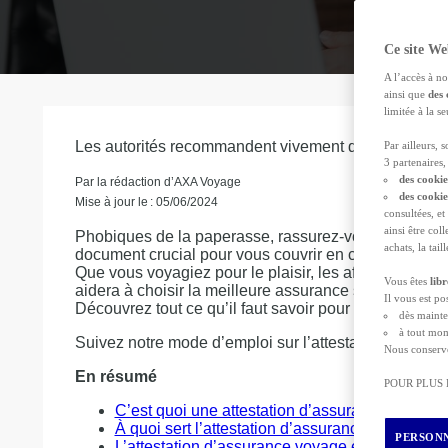
Ce site We
A l’accès à no
ainsi que
des 
limitée à la 
Les autorités recommandent vivement de souscrire 
Par ailleurs, 
3 partenaires, 
des cookie
Par la rédaction d’AXA Voyage
des cooki
Mise à jour le : 05/06/2024
consultées, et
ainsi être col
Phobiques de la paperasse, rassurez-vous ! Nous al
achats, la tai
document crucial pour vous couvrir en cas de soucis d
Que vous voyagiez pour le plaisir, les affaires ou le
Vous êtes
lib
aidera à choisir la meilleure assurance selon vos be
Il vous est p
Découvrez tout ce qu’il faut savoir pour vous garantir 
dès mainte
à tout mom
Suivez notre mode d’emploi sur l’attestation d’assu
Nous conserv
En résumé
POUR PLUS
C’est quoi une attestation d’assurance voyage 
À quoi sert l’attestation d’assurance voyage ?
PERSONN
L’attestation d’assurance voyage est-elle obliga