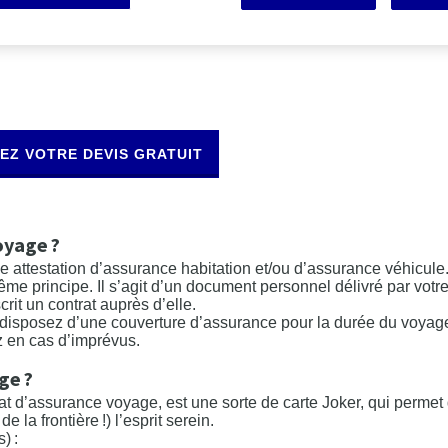
e voyage ?
’assurance Voyage ?
EZ VOTRE DEVIS GRATUIT
oyage ?
attestation d’assurance habitation et/ou d’assurance véhicule
me principe. Il s’agit d’un document personnel délivré par votr
it un contrat auprès d’elle.
s disposez d’une couverture d’assurance pour la durée du voyage
z en cas d’imprévus.
ge ?
at d’assurance voyage, est une sorte de carte Joker, qui permet d
 la frontière !) l’esprit serein.
) :