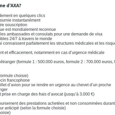
gne d’AXA?
pidement en quelques clics
fournie instantanément
re souscription
rque est mondialement reconnue
r les ambassades et consulats pour une demande de visa
nibles 24/7 à travers le monde
i connaissent parfaitement les structures médicales et les risq
ent et efficacement, notamment en cas d’urgence médicale
étranger (formule 1 : 500.000 euros, formule 2 : 700.000 euros, 
formule choisie)
ecin francophone
billet d’avion pour se rendre en urgence au chevet d’un proche
anger
 prise en charge des frais d’avocat (jusqu’à 3.000 €)
mboursement des prestations achetées et non consommées durant
r anticipé (selon la formule choisie)
oisie)