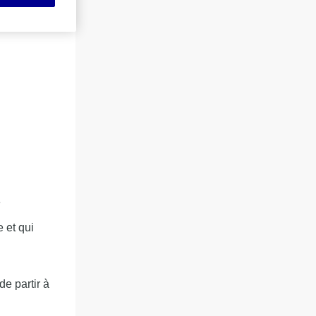
.
e
 et qui
e partir à