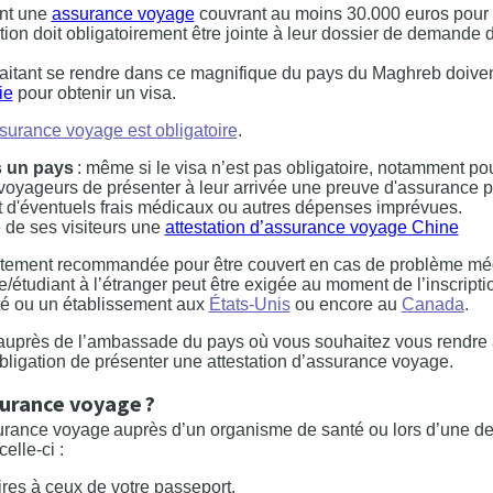
nt une
assurance voyage
couvrant au moins 30.000 euros pour l
tion doit obligatoirement être jointe à leur dossier de demande 
ouhaitant se rendre dans ce magnifique du pays du Maghreb doiven
ie
pour obtenir un visa.
ssurance voyage est obligatoire
.
s un pays
: même si le visa n’est pas obligatoire, notamment po
voyageurs de présenter à leur arrivée une preuve d'assurance p
t d'éventuels frais médicaux ou autres dépenses imprévues.
e de ses visiteurs une
attestation d’assurance voyage Chine
fortement recommandée pour être couvert en cas de problème méd
e/étudiant à l’étranger peut être exigée au moment de l’inscripti
ité ou un établissement aux
États-Unis
ou encore au
Canada
.
 auprès de l’ambassade du pays où vous souhaitez vous rendre 
obligation de présenter une attestation d’assurance voyage.
surance voyage ?
’assurance voyage auprès d’un organisme de santé ou lors d’une 
elle-ci :
ires à ceux de votre passeport,