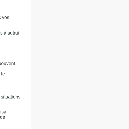
c vos
s à autrui
 peuvent
e
 le
situations
isa.
 de