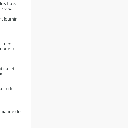
es frais
de visa
t fournir
ur des
our être
ical et
on.
afin de
demande de