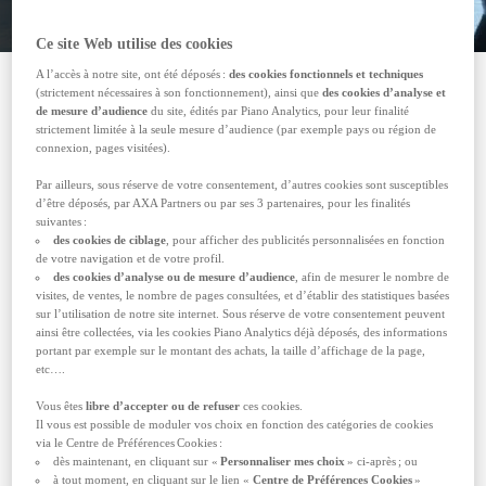
Ce site Web utilise des cookies
A l’accès à notre site, ont été déposés :
des cookies fonctionnels et techniques
(strictement nécessaires à son fonctionnement), ainsi que
des cookies d’analyse et
de mesure d’audience
du site, édités par Piano Analytics, pour leur finalité
AXA Assurance Voyage
strictement limitée à la seule mesure d’audience (par exemple pays ou région de
connexion, pages visitées).
IPA SA
s'engage à rendre son
service numérique
accessible conformément à l'article 47 de la loi n° 2005-
Par ailleurs, sous réserve de votre consentement, d’autres cookies sont susceptibles
d’être déposés, par AXA Partners ou par ses 3 partenaires, pour les finalités
102 du 11 février 2005.
suivantes :
À cette fin, nous mettons en œuvre la stratégie et les
des cookies de ciblage
, pour afficher des publicités personnalisées en fonction
de votre navigation et de votre profil.
actions suivantes : Réaliser un programme de
des cookies d’analyse ou de mesure d’audience
, afin de mesurer le nombre de
conformité afin de garantir que tous les sites web
visites, de ventes, le nombre de pages consultées, et d’établir des statistiques basées
sur l’utilisation de notre site internet. Sous réserve de votre consentement peuvent
maintiennent un bon niveau d'accessibilité,
ainsi être collectées, via les cookies Piano Analytics déjà déposés, des informations
accompagné d'un processus de suivi pour une révision
portant par exemple sur le montant des achats, la taille d’affichage de la page,
etc….
continue.
Cette déclaration d'accessibilité s'applique à
Vous êtes
libre d’accepter ou de refuser
ces cookies.
https://www.assurance-voyage.axa-assistance.fr/
Il vous est possible de moduler vos choix en fonction des catégories de cookies
via le Centre de Préférences Cookies :
État de conformité
dès maintenant, en cliquant sur «
Personnaliser mes choix
» ci-après ; ou
à tout moment, en cliquant sur le lien «
Centre de Préférences Cookies
»