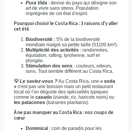
Pura Vida
: devise du pays qui désigne son
art de vivre sans stress. Population
imprégnée de cet état d'esprit.
Pourquoi choisir le Costa Rica : 3 raisons d'y aller
cet été
Biodiversité :
5% de la biodiversité
mondiale malgré sa petite taille (51100 km²).
Multiplicité des activités
: randonnées,
équitation, rafting, tyrolienne, surf et
plongée.
Stimulation des sens
: couleurs, odeurs,
sons. Tout semble différent au Costa Rica.
💡
Le saviez-vous ?
Au Costa Rica, une
« soda
»
n'est pas une boisson mais un petit restaurant
local où l'on déguste des spécialités typiques
comme le
casado
(viande, riz, haricots noirs) ou
les patacones
(bananes plantains).
À ne pas manquer au Costa Rica : nos coups de
cœur
Dominical
: coin de paradis pour les