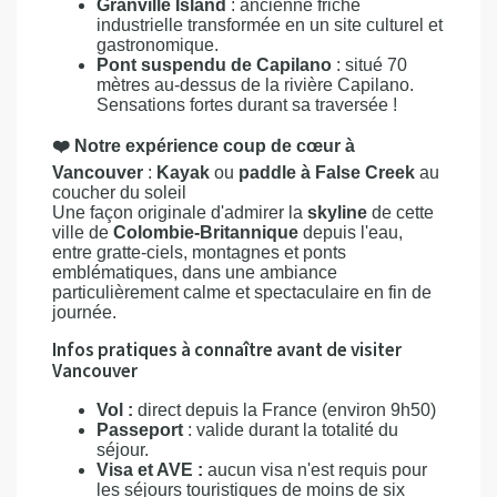
Granville Island
: ancienne friche
industrielle transformée en un site culturel et
gastronomique.
Pont suspendu de Capilano
: situé 70
mètres au-dessus de la rivière Capilano.
Sensations fortes durant sa traversée !
❤️ Notre expérience coup de cœur à
Vancouver
:
Kayak
ou
paddle à False Creek
au
coucher du soleil
Une façon originale d'admirer la
skyline
de cette
ville de
Colombie-Britannique
depuis l'eau,
entre gratte-ciels, montagnes et ponts
emblématiques, dans une ambiance
particulièrement calme et spectaculaire en fin de
journée.
Infos pratiques à connaître avant de visiter
Vancouver
Vol :
direct depuis la France (environ 9h50)
Passeport
: valide durant la totalité du
séjour.
Visa et AVE :
aucun visa n'est requis pour
les séjours touristiques de moins de six