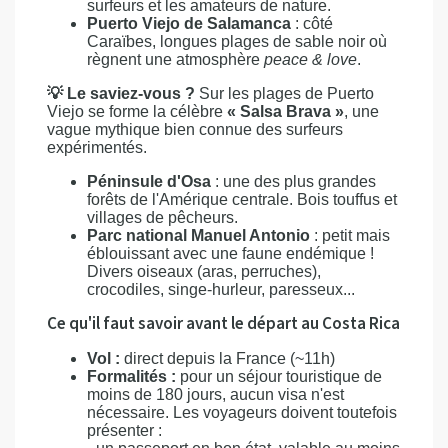
surfeurs et les amateurs de nature.
Puerto Viejo de Salamanca
: côté
Caraïbes, longues plages de sable noir où
règnent une atmosphère
peace & love
.
💡 Le saviez-vous ?
Sur les plages de Puerto
Viejo se forme la célèbre
« Salsa Brava »
, une
vague mythique bien connue des surfeurs
expérimentés.
Péninsule d'Osa
: une des plus grandes
forêts de l'Amérique centrale. Bois touffus et
villages de pêcheurs.
Parc national Manuel Antonio
: petit mais
éblouissant avec une faune endémique !
Divers oiseaux (aras, perruches),
crocodiles, singe-hurleur, paresseux...
Ce qu'il faut savoir avant le départ au Costa Rica
Vol :
direct depuis la France (~11h)
Formalités :
pour un séjour touristique de
moins de 180 jours, aucun visa n'est
nécessaire. Les voyageurs doivent toutefois
présenter :