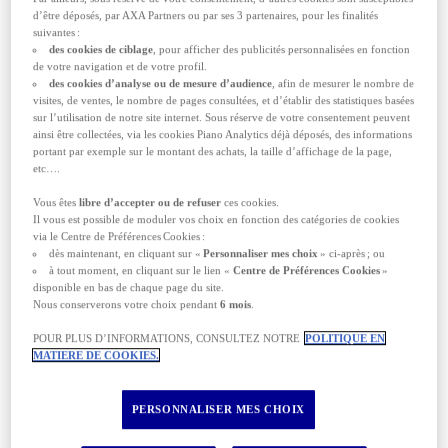
Ville touristique bien organisée
aux
d’être déposés, par AXA Partners ou par ses 3 partenaires, pour les finalités
infrastructures adaptées
suivantes :
des cookies de ciblage
, pour afficher des publicités personnalisées en fonction
⚠️ Pensez à regarder du bon côté avant de
de votre navigation et de votre profil.
traverser : la circulation se fait à gauche !
des cookies d’analyse ou de mesure d’audience
, afin de mesurer le nombre de
visites, de ventes, le nombre de pages consultées, et d’établir des statistiques basées
Pourquoi on s'y sent ailleurs ?
sur l’utilisation de notre site internet. Sous réserve de votre consentement peuvent
ainsi être collectées, via les cookies Piano Analytics déjà déposés, des informations
Architecture médiévale
: bâtiments de grès
portant par exemple sur le montant des achats, la taille d’affichage de la page,
rouge, ruelles pavées et chargées d'histoire
etc….
Atmosphère singulière
: brume et lumière
Vous êtes
libre d’accepter ou de refuser
ces cookies.
changeante qui façonnent l'ambiance
Il vous est possible de moduler vos choix en fonction des catégories de cookies
Culture locale affirmée
: traditions bien
via le Centre de Préférences Cookies :
ancrées et pubs emblématiques partout en
dès maintenant, en cliquant sur «
Personnaliser mes choix
» ci-après ; ou
ville
à tout moment, en cliquant sur le lien «
Centre de Préférences Cookies
»
Accueil chaleureux
et cet
accent
disponible en bas de chaque page du site.
écossais
reconnaissable entre mille ; celui
Nous conserverons votre choix pendant
6 mois
.
de
Trainspotting
ou d'
Outlander
.
POUR PLUS D’INFORMATIONS, CONSULTEZ NOTRE
POLITIQUE EN
Que faire à Édimbourg ? Visites incontournables
MATIERE DE COOKIES.
et Coups de cœur
1. Les incontournables
PERSONNALISER MES CHOIX
Château d'Édimbourg
: ancienne
forteresse perchée sur Castle Rock, offrant