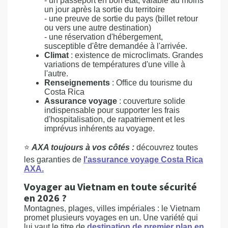
- un passeport en bon état, valable au moins
un jour après la sortie du territoire
- une preuve de sortie du pays (billet retour
ou vers une autre destination)
- une réservation d'hébergement,
susceptible d'être demandée à l'arrivée.
Climat
: existence de microclimats. Grandes
variations de températures d'une ville à
l'autre.
Renseignements
: Office du tourisme du
Costa Rica
Assurance voyage
: couverture solide
indispensable pour supporter les frais
d'hospitalisation, de rapatriement et les
imprévus inhérents au voyage.
⭐
AXA toujours à vos côtés :
découvrez toutes
les garanties de
l'assurance voyage Costa Rica
AXA.
Voyager au Vietnam en toute sécurité
en 2026 ?
Montagnes, plages, villes impériales : le Vietnam
promet plusieurs voyages en un. Une variété qui
lui vaut le titre de
destination de premier plan en