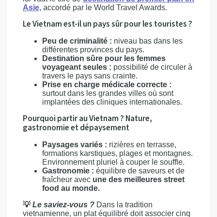
Asie,
accordé par le World Travel Awards.
Le Vietnam est-il un pays sûr pour les touristes ?
Peu de criminalité :
niveau bas dans les
différentes provinces du pays.
Destination sûre pour les femmes
voyageant seules :
possibilité de circuler à
travers le pays sans crainte.
Prise en charge médicale correcte :
surtout dans les grandes villes où sont
implantées des cliniques internationales.
Pourquoi partir au Vietnam ? Nature,
gastronomie et dépaysement
Paysages variés :
rizières en terrasse,
formations karstiques, plages et montagnes.
Environnement pluriel à couper le souffle.
Gastronomie :
équilibre de saveurs et de
fraîcheur avec
une des meilleures street
food au monde.
💡
Le saviez-vous ?
Dans la tradition
vietnamienne, un plat équilibré doit associer cinq