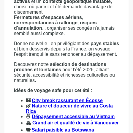
actives
et un
contexte géopolitique instable
,
choisir où partir cet été demande davantage de
discernement.
Fermetures d'espaces aériens
,
correspondances à rallonge
,
risques
d'annulation
... organiser ses congés n'a jamais
semblé aussi complexe.
Bonne nouvelle : en privilégiant des
pays stables
et bien desservis depuis la France, on voyage
l'esprit tranquille sans renoncer au dépaysement.
Découvrez notre
sélection de destinations
proches et lointaines
pour l'été 2026, alliant
sécurité, accessibilité et richesses culturelles ou
naturelles.
Idées de voyage safe pour cet été :
🏰
City-break rassurant en Écosse
🌿
Nature et douceur de vivre au Costa
Rica
🍜
Dépaysement accessible au Vietnam
🏔️
Grand air et qualité de vie à Vancouver
🐘
Safari paisible au Botswana