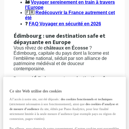
🚂
Voyager sereinement en train à travers
l'Europe
🇫🇷
Redécouvrir la France autrement cet
été
❓
FAQ Voyager en sécurité en 2026
Édimbourg : une destination safe et
dépaysante en Europe
Vous rêvez de
châteaux en Écosse
?
Édimbourg, capitale du pays dont la licorne est
l'emblème national, séduit par son alliance de
patrimoine médiéval et de douceur
contemporaine.
Pourquoi Édimbourg est une destination sûre
en 2026 ?
Ce site Web utilise des cookies
Élue «
Meilleure ville européenne
» et
3ème au niveau mondial, selon
Time Out.
A l’accès à notre site, ont été déposés :
des cookies fonctionnels et techniques
Aucun quartier en particulier à éviter
,
(strictement nécessaires à son fonctionnement), ainsi que
des cookies d’analyse et
présence policière rassurante :
vigilance
de mesure d’audience
du site, édités par Piano Analytics, pour leur finalité
strictement limitée à la seule mesure d’audience (par exemple pays ou région de
normale suffisante.
connexion, pages visitées).
Centre facile à parcourir à pied
et bien
éclairé la nuit
Par ailleurs, sous réserve de votre consentement, d’autres cookies sont susceptibles