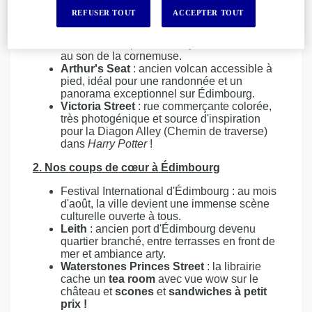
une vue spectaculaire sur la ville et abritant
REFUSER TOUT
ACCEPTER TOUT
les célèbres joyaux de la Couronne.
Royal Mile
: grande artère historique reliant
le château au palais d'Holyrood, à découvrir
au son de la cornemuse.
Arthur's Seat
: ancien volcan accessible à
pied, idéal pour une randonnée et un
panorama exceptionnel sur Édimbourg.
Victoria Street
: rue commerçante colorée,
très photogénique et source d'inspiration
pour la Diagon Alley (Chemin de traverse)
dans
Harry Potter
!
2. Nos coups de cœur à Édimbourg
Festival International d'Édimbourg : au mois
d'août, la ville devient une immense scène
culturelle ouverte à tous.
Leith
: ancien port d'Édimbourg devenu
quartier branché, entre terrasses en front de
mer et ambiance arty.
Waterstones Princes Street
: la librairie
cache un
tea room
avec vue wow sur le
château et
scones
et
sandwiches à petit
prix !