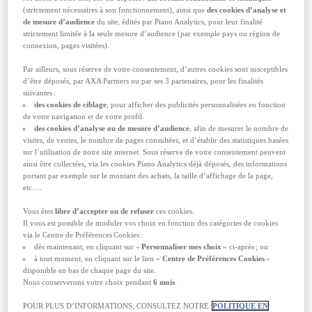
nécessaire pour voyager en France ?
(strictement nécessaires à son fonctionnement), ainsi que
des cookies d’analyse et
de mesure d’audience
du site, édités par Piano Analytics, pour leur finalité
Parcourir les différentes
régions de France
?
strictement limitée à la seule mesure d’audience (par exemple pays ou région de
C’est le plaisir de nombreux vacanciers, séduits
connexion, pages visitées).
par la grande diversité du pays. Terroirs de
caractère, montagnes vertigineuses, attractions
Par ailleurs, sous réserve de votre consentement, d’autres cookies sont susceptibles
sportives — comme les Jeux d'Été organisés en
d’être déposés, par AXA Partners ou par ses 3 partenaires, pour les finalités
2024 — et villes balnéaires : l’Hexagone satisfait
suivantes :
tous les goûts. Que vous soyez un citoyen en
des cookies de ciblage
, pour afficher des publicités personnalisées en fonction
quête de trésors inexplorés, un
francophile
averti
de votre navigation et de votre profil.
ou un curieux, sur le point de découvrir la
french
des cookies d’analyse ou de mesure d’audience
, afin de mesurer le nombre de
touch
, il est utile de protéger votre séjour avec
visites, de ventes, le nombre de pages consultées, et d’établir des statistiques basées
une
assurance voyage France
. Une précaution
sur l’utilisation de notre site internet. Sous réserve de votre consentement peuvent
que vous vous féliciterez d’avoir prise, pour toutes
ainsi être collectées, via les cookies Piano Analytics déjà déposés, des informations
les (bonnes) raisons qui vont suivre.
portant par exemple sur le montant des achats, la taille d’affichage de la page,
etc….
Il faut penser aux risques inhérents à tout
déplacement
Vous êtes
libre d’accepter ou de refuser
ces cookies.
Il vous est possible de moduler vos choix en fonction des catégories de cookies
Tout le monde s’accorde à le dire : un voyage est
via le Centre de Préférences Cookies :
une somme de surprises. Mais certaines sont
dès maintenant, en cliquant sur «
Personnaliser mes choix
» ci-après ; ou
meilleures que d’autres. Des déconvenues
à tout moment, en cliquant sur le lien «
Centre de Préférences Cookies
»
peuvent survenir auxquelles l’
assurance voyage
disponible en bas de chaque page du site.
AXA
permet de faire face, comme :
Nous conserverons votre choix pendant
6 mois
.
Des circonstances inattendues entraînant
POUR PLUS D’INFORMATIONS, CONSULTEZ NOTRE
POLITIQUE EN
l’
annulation du voyage