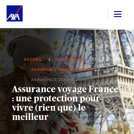
ACCUEIL
DESTINATIONS
ASSURANCE VOYAGE EUROPE
ASSURANCE VOYAGE FRANCE
Assurance voyage France
: une protection pour
vivre (rien que) le
meilleur