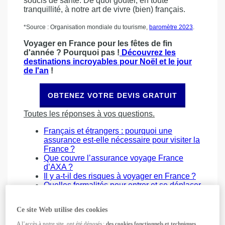
soucis de santé. De quoi goûter, en toute
tranquillité, à notre art de vivre (bien) français.
*Source : Organisation mondiale du tourisme,
baromètre 2023
.
Voyager en France pour les fêtes de fin
d'année ? Pourquoi pas !
Découvrez les
destinations incroyables pour Noël et le jour
de l'an
!
OBTENEZ VOTRE DEVIS GRATUIT
Toutes les réponses à vos questions.
Français et étrangers : pourquoi une
assurance est-elle nécessaire pour visiter la
France ?
Que couvre l’assurance voyage France
d’AXA ?
Il y a-t-il des risques à voyager en France ?
Quelles formalités pour entrer et se déplacer
en France ?
FAQ
Ce site Web utilise des cookies
Pourquoi une assurance est-elle
A l’accès à notre site, ont été déposés :
des cookies fonctionnels et techniques