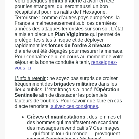
Voici quelques
points d’alerte
à avoir en tête
pour les étrangers, qui seront aussi un bon
récapitulatif pour les natifs de l’Hexagone.
Terrorisme : comme d’autres pays européens, la
France a malheureusement subi ces dernières
années des attaques terroristes sur son sol. L’état
a mis en place un
Plan Vigipirate
qui permet de
protéger les sites à risque et de déployer
rapidement les
forces de l’ordre 3 niveaux
d’alerte ont été dégagés pour mesurer la menace.
Pour connaître celui en cours au moment de votre
séjour et la bonne conduite à tenir,
renseignez-
vous ici
.
L’info à retenir
: ne soyez pas surpris de croiser
fréquemment des
brigades militaires
dans les
lieux publics. L’état français a lancé l’
Opération
Sentinelle
afin de dissuader les potentiels
fauteurs de troubles. Pour savoir que faire en cas
d’acte terroriste,
suivez ces consignes
.
Grèves et manifestations
: des femmes et
des hommes qui manifestent en scandant
des messages revendicatifs ? Ces images
— qui font le tour du monde — provoquent