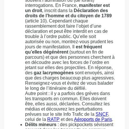
souvent l’admiration ou (de fortes)
interrogations. En France,
manifester est
un droit
, inscrit dans la
Déclaration des
droits de l’homme et du citoyen de 1789
(article 10). Cependant chaque
rassemblement doit faire l’objet d’une
déclaration et peut être interdit en cas de
trouble à l’ordre public. Qu’elle soit
autorisée ou non, montrez-vous prudent les
jours de manifestation. Il
est fréquent
qu’elles dégénèrent
(surtout en fin de
parcours) et que des personnes cherchent à
en découdre avec les forces de l’ordre en
jetant sur elles des projectiles. En réponse,
des
gaz lacrymogènes
sont envoyés, ainsi
que des charges beaucoup plus agressives.
Renseignez-vous et évitez de vous balader
le long de l’itinéraire du défilé.
Autre point : il y a parfois des grèves dans
les transports en commun. Elles doivent
être, elles aussi, déclarées. Consultez les
médias et découvrez les perturbations
prévues sur le site Info Trafic de la
SNCF
,
celui de la
RATP
et des
Aéroports de Paris
.
Délits mineurs
: des pickpockets sévissent