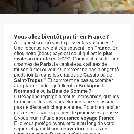
Vous allez bientôt partir en France ?
À la question : où vas-tu passer tes vacances ?
Une réponse revient très souvent : en
France
. En
effet, notre (beau) pays est celui qui est le
plus
visité au monde
en 2023*. Comment résister aux
charmes de
Paris
, la capitale aux allures de
musée à ciel ouvert ? Comment ne pas plonger (à
pieds joints) dans les criques de
Cassis
ou de
Saint-Tropez
? Et comment ne pas succomber
aux plaisirs iodés qu’offrent la
Bretagne
, la
Normandie
ou la
Baie de Somme ?
L’Hexagone regorge d’atouts incroyables, que les
Français et les visiteurs étrangers ne se lassent
pas de découvrir chaque année. Pour bien profiter
de ces escapades pleines de promesses, pensez
à vous munir d’une
assurance voyage France
.
Elle vous protège avant, et tout au long de votre
séjour, et garantit une
couverture
en cas de