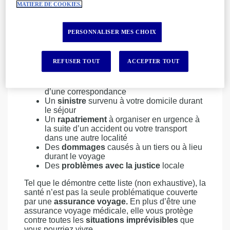
MATIERE DE COOKIES.
Un retard subi vous faisant
rater l’avion
ou
une correspondance
Le
retour à domicile
imposé par un
PERSONNALISER MES CHOIX
événement vous affectant ou concernant un
proche
La
perte (ou le vol) de vos papiers
REFUSER TOUT
ACCEPTER TOUT
d’identité
ou de votre
billet d’avion
avant le
départ
La
perte des bagages
à destination ou lors
d’une correspondance
Un
sinistre
survenu à votre domicile durant
le séjour
Un
rapatriement
à organiser en urgence à
la suite d’un accident ou votre transport
dans une autre localité
Des
dommages
causés à un tiers ou à lieu
durant le voyage
Des
problèmes avec la justice
locale
Tel que le démontre cette liste (non exhaustive), la
santé n’est pas la seule problématique couverte
par une
assurance voyage.
En plus d’être une
assurance voyage médicale, elle vous protège
contre toutes les
situations imprévisibles
que
vous pourriez vivre.