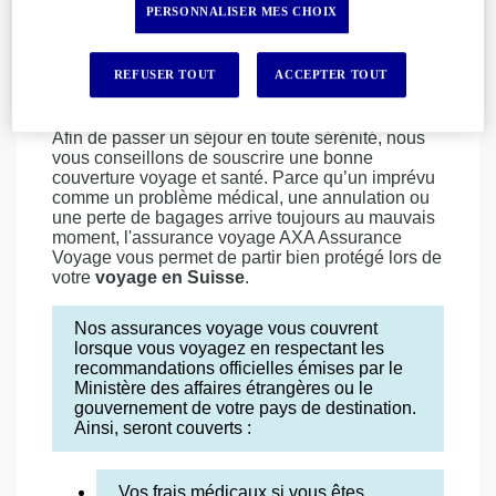
l’étranger, aux mêmes prestations de sécurité
PERSONNALISER MES CHOIX
sociale que les assurés du régime local.
Coté sécurité, rien à signaler si ce n'est de
REFUSER TOUT
ACCEPTER TOUT
respecter les règles classiques de bon sens
partout où vous vous rendez.
Afin de passer un séjour en toute sérénité, nous
vous conseillons de souscrire une bonne
couverture voyage et santé. Parce qu’un imprévu
comme un problème médical, une annulation ou
une perte de bagages arrive toujours au mauvais
moment, l'assurance voyage AXA Assurance
Voyage vous permet de partir bien protégé lors de
votre
voyage en Suisse
.
Nos assurances voyage vous couvrent
lorsque vous voyagez en respectant les
recommandations officielles émises par le
Ministère des affaires étrangères ou le
gouvernement de votre pays de destination.
Ainsi, seront couverts :
Vos frais médicaux si vous êtes