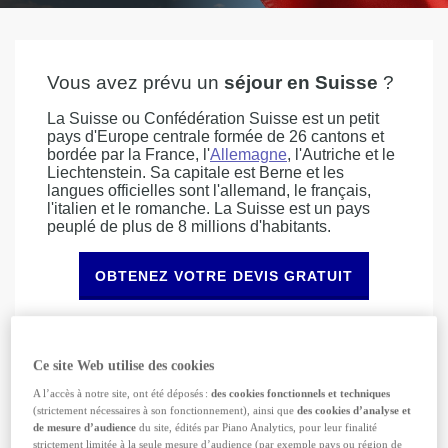
Vous avez prévu un
séjour en Suisse
?
La Suisse ou Confédération Suisse est un petit
pays d'Europe centrale formée de 26 cantons et
bordée par la France, l'
Allemagne
, l'Autriche et le
Liechtenstein. Sa capitale est Berne et les
langues officielles sont l'allemand, le français,
l'italien et le romanche. La Suisse est un pays
peuplé de plus de 8 millions d'habitants.
OBTENEZ VOTRE DEVIS GRATUIT
Partir en Suisse
c'est se plonger au cœur des
Alpes qui occupent la majeure partie du territoire.
Ce site Web utilise des cookies
La Suisse est bien évidement appréciée pour ses
A l’accès à notre site, ont été déposés :
des cookies fonctionnels et techniques
montagnes et ses massifs. Elle offre de nombreux
(strictement nécessaires à son fonctionnement), ainsi que
des cookies d’analyse et
particularismes du fait des influences allemande,
de mesure d’audience
du site, édités par Piano Analytics, pour leur finalité
françaises et italiennes. Elle se visite toute
strictement limitée à la seule mesure d’audience (par exemple pays ou région de