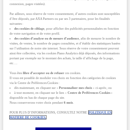
l'année en fonction des activités que vous avez
connexion, pages visitées).
prévu d'y faire. Bien que beaucoup de
déplacements se font pour
travailler en Suisse
,
Par ailleurs, sous réserve de votre consentement, d’autres cookies sont susceptibles
le pays offre de superbes sites à visiter que sont
d’être déposés, par AXA Partners ou par ses 3 partenaires, pour les finalités
Bâle, Fribourg, Genève, Lucerne, la région de la
suivantes :
Jungfrau, le Château de Chillon, de l'Oberland
des cookies de ciblage
, pour afficher des publicités personnalisées en fonction
Bernois, Zermatt, Ascona, Valais, Zurich etc.
de votre navigation et de votre profil.
des cookies d’analyse ou de mesure d’audience
, afin de mesurer le nombre de
La Suisse fait parti de l'espace Schengen. Pour
visites, de ventes, le nombre de pages consultées, et d’établir des statistiques basées
les ressortissants de l'Union Européenne, la carte
sur l’utilisation de notre site internet. Sous réserve de votre consentement peuvent
d'identité ou le passeport suffisent pour se
ainsi être collectées, via les cookies Piano Analytics déjà déposés, des informations
déplacer en Suisse. Le visa n'est pas obligatoire.
portant par exemple sur le montant des achats, la taille d’affichage de la page,
Si vous êtes résident hors E.U, nous vous
etc….
conseillons de vous renseigner auprès du
Vous êtes
libre d’accepter ou de refuser
ces cookies.
Consulat de Suisse de votre pays sur les
Il vous est possible de moduler vos choix en fonction des catégories de cookies
formalités d'entrée particulières qui peuvent
via le Centre de Préférences Cookies :
s'imposer (visa schengen et
assurance
dès maintenant, en cliquant sur «
Personnaliser mes choix
» ci-après ; ou
schengen
).
à tout moment, en cliquant sur le lien «
Centre de Préférences Cookies
»
disponible en bas de chaque page du site.
Coté santé, la Suisse dispose d'un très bon
Nous conserverons votre choix pendant
6 mois
.
réseau de santé. Procurez-vous la carte
européenne d’assurance maladie (CEAM) avant
POUR PLUS D’INFORMATIONS, CONSULTEZ NOTRE
POLITIQUE EN
votre départ. La CEAM est délivrée gratuitement
MATIERE DE COOKIES.
et sous 15 jours par votre caisse d’assurance
maladie en France et vous donne droit, à