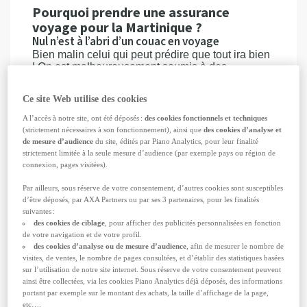
Pourquoi prendre une assurance
voyage pour la Martinique ?
Nul n’est à l’abri d’un couac en voyage
Bien malin celui qui peut prédire que tout ira bien
! On est malheureusement soumis à des
événements qui ne dépendent pas de notre
volonté :
Ce site Web utilise des cookies
un imprévu qui oblige à
annuler
le voyage
A l’accès à notre site, ont été déposés :
des cookies fonctionnels et techniques
ou à
interrompre
le séjour
(strictement nécessaires à son fonctionnement), ainsi que
des cookies d’analyse et
un
souci de santé
qui vous affecte ou l’un
de mesure d’audience
du site, édités par Piano Analytics, pour leur finalité
de vos proches
strictement limitée à la seule mesure d’audience (par exemple pays ou région de
un
accident
ou une
chute
nécessitant un
connexion, pages visitées).
rapatriement
vers votre lieu de résidence
ou une
évacuation
vers l’hôpital d’une
Par ailleurs, sous réserve de votre consentement, d’autres cookies sont susceptibles
d’être déposés, par AXA Partners ou par ses 3 partenaires, pour les finalités
autre ville ou d’un pays voisin, plus adapté à
suivantes :
votre état
des cookies de ciblage
, pour afficher des publicités personnalisées en fonction
le
vol ou la perte de vos papiers
de votre navigation et de votre profil.
(passeport, carte d’identité) juste avant ou
des cookies d’analyse ou de mesure d’audience
, afin de mesurer le nombre de
pendant votre séjour
visites, de ventes, le nombre de pages consultées, et d’établir des statistiques basées
la perte ou le vol de votre argent et de vos
sur l’utilisation de notre site internet. Sous réserve de votre consentement peuvent
moyens de paiement
ainsi être collectées, via les cookies Piano Analytics déjà déposés, des informations
des soucis liés à vos
bagages
: perte, retard
portant par exemple sur le montant des achats, la taille d’affichage de la page,
de livraison ou dommages
etc….