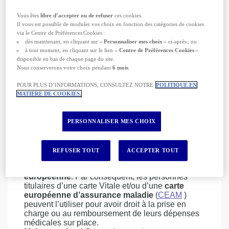
des
problèmes avec la justice
locale …
Vous êtes
libre d’accepter ou de refuser
ces cookies.
L’assurance voyage AXA
vous couvre
Il vous est possible de moduler vos choix en fonction des catégories de cookies
financièrement et vous accompagne
via le Centre de Préférences Cookies :
efficacement avant, pendant et après votre
dès maintenant, en cliquant sur «
Personnaliser mes choix
» ci-après ; ou
séjour en Martinique
à tout moment, en cliquant sur le lien «
Centre de Préférences Cookies
»
disponible en bas de chaque page du site.
Le saviez-vous ?
3% des adultes tombent
Nous conserverons votre choix pendant
6 mois
.
malades au début de leurs vacances
(source
Europe
.
POUR PLUS D’INFORMATIONS, CONSULTEZ NOTRE
POLITIQUE EN
1
)
Ce phénomène s’appelle "la maladie des loisirs"
MATIERE DE COOKIES.
ou le "syndrome du paradis".
Découvrez nos conseils
pour éviter de faire partie
de cette statistique !
PERSONNALISER MES CHOIX
Est-ce que ma carte Vitale ou ma CEAM suffit si
je tombe malade en Martinique ?
REFUSER TOUT
ACCEPTER TOUT
Collectivité territoriale de la République française,
la Martinique fait également partie de l’
Union
européenne
. Par conséquent, les personnes
titulaires d’une carte Vitale et/ou d’une
carte
européenne d’assurance maladie
(
CEAM
)
peuvent l’utiliser pour avoir droit à la prise en
charge ou au remboursement de leurs dépenses
médicales sur place.