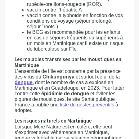
rubéole-oreillons-rougeole (ROR).
vaccin contre l’hépatite A
vaccin contre la typhoïde en fonction de vos
conditions de voyage (séjour prolongé,
séjour "roots")
le BCG est recommandée pour les enfants
en cas de séjours fréquents ou supérieurs à
un mois en Martinique car il existe un risque
de tuberculose sur l’île
Les maladies transmises par les moustiques en
Martinique
L’ensemble de l’île est concerné par la présence
des virus du
Chikungunya
et surtout celui de la
dengue
, dont le nombre de cas a explosé en
Martinique et en Guadeloupe, en 2023. Pour lutter
contre cette
épidémie de dengue
et éviter les
piqures de moustiques, le site Santé publique
France a publié une
liste de gestes préventifs
à
adopter.
Les risques naturels en Martinique
Lorsque Mère Nature est en colère, elle peut
s’exprimer avec véhémence en Martinique,
rendue vulnérable par sa situation géographique.