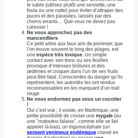
le sable (utilisez plutôt une serviette, une
fouta ou une natte) pour éviter d’attraper des
puces et des parasites, laissés par des
chiens errants… Que vous ne devez pas
caresser !
Ne vous approchez pas des
mancenilliers
Ce petit arbre aux faux airs de pommier, que
l’on trouve souvent le long des plages, est
une
espèce très toxique
. Un simple
contact avec son tronc ou ses feuilles
provoque d’intenses brûlures et des
œdèmes et croquer dans l’un de ses fruits
peut être fatal. Conscientes du danger qu’ils
représentent, les autorités les ont rendus
reconnaissables en les marquant d’un trait
rouge
Ne vous endormez pas sous un cocotier
!
Oui c’est vrai ; il existe, en Martinique, une
petite possibilité de croiser une
mygale
(ou
une "matoutou falaise", comme elle se fait
appeler là-bas), un trigonocéphale (un
serpent venimeux endémique
classé en
danger d’extinction) ou encore
une