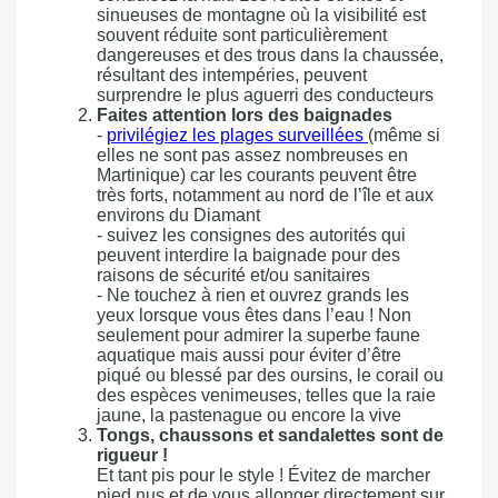
sinueuses de montagne où la visibilité est
souvent réduite sont particulièrement
dangereuses et des trous dans la chaussée,
résultant des intempéries, peuvent
surprendre le plus aguerri des conducteurs
Faites attention lors des baignades
-
privilégiez les plages surveillées
(même si
elles ne sont pas assez nombreuses en
Martinique) car les courants peuvent être
très forts, notamment au nord de l’île et aux
environs du Diamant
- suivez les consignes des autorités qui
peuvent interdire la baignade pour des
raisons de sécurité et/ou sanitaires
- Ne touchez à rien et ouvrez grands les
yeux lorsque vous êtes dans l’eau ! Non
seulement pour admirer la superbe faune
aquatique mais aussi pour éviter d’être
piqué ou blessé par des oursins, le corail ou
des espèces venimeuses, telles que la raie
jaune, la pastenague ou encore la vive
Tongs, chaussons et sandalettes sont de
rigueur !
Et tant pis pour le style ! Évitez de marcher
pied nus et de vous allonger directement sur