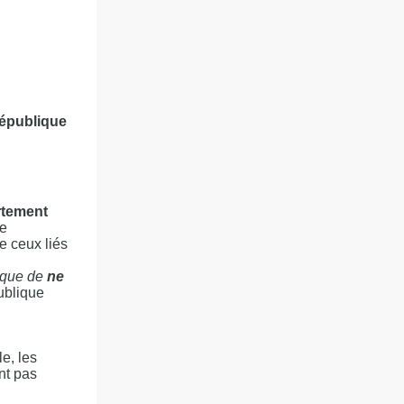
République
rtement
ne
ue ceux liés
sque de
ne
ublique
le, les
nt pas