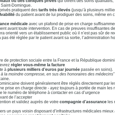
taux ou des cliniques privés
qui offrent des soins qualitatifs,
e Saint-Domingue.
privés pratiquent des
tarifs très élevés
(jusqu’à plusieurs millie
lvabilité
du patient avant de lui prodiguer des soins, même en 
rance médicale
avec un plafond de prise en charge suffisamme
nt avant toute intervention. En cas de preuves insuffisantes d
sera orienté vers un établissement public où il n’est pas sûr de re
a pas été réglée par le patient avant sa sortie, l’administration ho
re de protection sociale entre la France et la République domin
devrez
régler vous-même la facture
nte à
plusieurs milliers d’euros par journée
passée en soins).
re à la moindre compresse, en sus des honoraires des médecins
"
aine.
minicaine doivent généralement être réglés directement par les
ne prise en charge directe - ayez toujours à portée de main les 
e le numéro de téléphone à contacter en cas d’urgence
vant de l’accepter
ention et validez auprès de votre
compagnie d’assurance
les 
ers un pays voisin disposant d’infrastructures médicales mieux