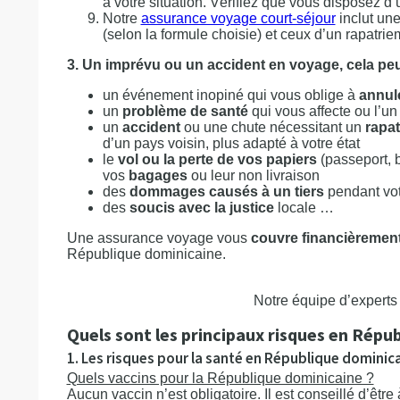
à votre situation. Vérifiez que vous disposez d
Notre
assurance voyage court-séjour
inclut une
(selon la formule choisie) et ceux d’un rapatrie
3. Un imprévu ou un accident en voyage, cela peut
un événement inopiné qui vous oblige à
annul
un
problème de santé
qui vous affecte ou l’u
un
accident
ou une chute nécessitant un
rapa
d’un pays voisin, plus adapté à votre état
le
vol ou la perte de vos papiers
(passeport, 
vos
bagages
ou leur non livraison
des
dommages causés à un tiers
pendant vot
des
soucis avec la justice
locale …
Une assurance voyage vous
couvre financièremen
République dominicaine.
Notre équipe d’experts 
Quels sont les principaux risques en Répu
1. Les risques pour la santé en République dominic
Quels vaccins pour la République dominicaine ?
Aucun vaccin n’est obligatoire. Il est conseillé d’être