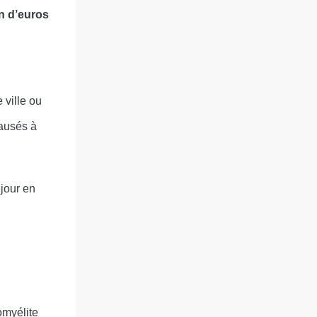
on d’euros
 ville ou
ausés à
jour en
omyélite