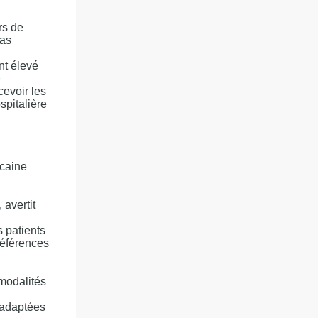
rs de
cas
nt élevé
e
cevoir les
spitalière
icaine
, avertit
 patients
références
modalités
 adaptées