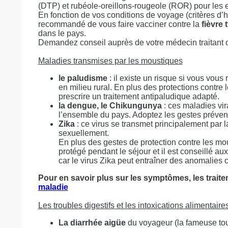
(DTP) et rubéole-oreillons-rougeole (ROR) pour les e
En fonction de vos conditions de voyage (critères d’hyg
recommandé de vous faire vacciner contre la
fièvre 
dans le pays.
Demandez conseil auprès de votre médecin traitant o
Maladies transmises par les moustiques
le paludisme
: il existe un risque si vous vou
en milieu rural. En plus des protections contr
prescrire un traitement antipaludique adapté.
la dengue, le Chikungunya
: ces maladies vir
l’ensemble du pays. Adoptez les gestes prévent
Zika
: ce virus se transmet principalement par 
sexuellement.
En plus des gestes de protection contre les mo
protégé pendant le séjour et il est conseillé 
car le virus Zika peut entraîner des anomalies
Pour en savoir plus sur les symptômes, les traite
maladie
Les troubles digestifs et les intoxications alimentaire
La diarrhée aigüe
du voyageur (la fameuse tour