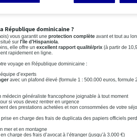
lique dominicaine ?
a République dominicaine ?
ois) vous garantit une
protection complète
avant et tout au lo
situé sur
l'île d'Hispaniola
.
ins, elle offre un
excellent rapport qualité/prix
(à partir de 10,9
ient rapidement en ligne.
tre voyage en République dominicaine :
 équipe d’experts
nger
avec un plafond élevé (formule 1 : 500.000 euros, formule 
 un médecin généraliste francophone joignable à tout moment
retour si vous devez rentrer en urgence
ement des prestations achetées et non consommées de votre séjo
+ prise en charge des frais de duplicata des papiers officiels per
 en mer et en montagne
 en charge des frais d’avocat à l’étranger (jusqu’à 3.000 €)