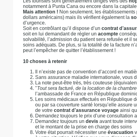
Les touristes sont généralement dirigés vers des
hôpi
notamment à Punta Cana ou encore dans la capital
Mais attention !
Non seulement, les établissements 
dollars américains) mais ils vérifient également la
so
d’urgence.
Soit en contrôlant qu’il dispose d’un
contrat d’assu
soit en lui demandant de régler un
acompte
conséque
solvabilité, l’admission du patient sera refusée et il 
soins adéquats. De plus, si la totalité de la facture n’
peut l’empêcher de quitter l’établissement !
10 choses à retenir
Il n’existe pas de convention d’accord en matiè
Sans assurance maladie internationale, vous 
La note peut-être très, très couteuse (équivale
"
Tout sera facturé, de la location de la chamb
l’ambassade de France en République dominic
Les soins médicaux effectués en République do
ou par sa couverture santé lorsqu’elle assure u
de votre
contrat d’assurance voyage
ainsi qu
Demandez toujours le prix d’une consultation a
Demandez toujours un
devis
avant toute interv
et le montant de la prise en charge des soins
Votre état pourrait nécessiter une
évacuation
v