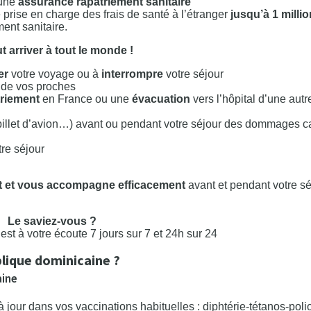
’une
assurance rapatriement sanitaire
 prise en charge des frais de santé à l’étranger
jusqu’à 1 milli
ment sanitaire.
 arriver à tout le monde !
er
votre voyage ou à
interrompre
votre séjour
n de vos proches
triement
en France ou une
évacuation
vers l’hôpital d’une autre
billet d’avion…) avant ou pendant votre séjour des dommages c
re séjour
t et vous accompagne efficacement
avant et pendant votre sé
Le saviez-vous ?
est à votre écoute 7 jours sur 7 et 24h sur 24
blique dominicaine ?
aine
 à jour dans vos vaccinations habituelles : diphtérie-tétanos-poli