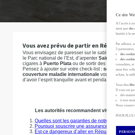
Ce site We
A l’accès à no
ainsi que
des 
limitée à la 
Vous avez prévu de partir en République 
Par ailleurs, 
3 partenaires, 
Vous envisagez de paresser sur le sable blanc de
P
des cookie
le Parc national de l’Est, d’arpenter
Saint-Domingu
des cooki
cigares à
Puerto Plata
ou de sortir des sentiers bat
consultées, et
Pensez à ajouter sur votre check-list :
souscrire un
ainsi être col
couverture maladie internationale
vous protège tou
achats, la tai
d’avoir l’esprit tranquille avant et pendant vos vacan
Vous êtes
lib
Il vous est p
OBTEN
dès mainte
à tout mom
Nous conserv
Les autorités recommandent vivement de s
POUR PLUS
Quelles sont les garanties de notre assuranc
Pourquoi souscrire une assurance internation
Est-ce dangereux d’aller en République domin
PERSONN