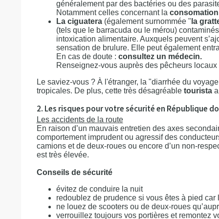
généralement par des bactéries ou des parasit
Notamment celles concernant la
consomation d
La ciguatera
(également surnommée "
la gratt
(tels que le barracuda ou le mérou) contamin
intoxication alimentaire. Auxquels peuvent s’
sensation de brulure. Elle peut également entr
En cas de doute :
consultez un médecin.
Renseignez-vous auprès des pêcheurs locaux et
Le saviez-vous ? À l'étranger, la "diarrhée du voyag
tropicales. De plus, cette très désagréable
tourista
a 
2. Les risques pour votre sécurité en République d
Les accidents de la route
En raison d’un mauvais entretien des axes secondaire
comportement imprudent ou agressif des conducteurs
camions et de deux-roues ou encore d’un non-respect 
est très élevée.
Conseils de sécurité
évitez de conduire la nuit
redoublez de prudence si vous êtes à pied car l
ne louez de scooters ou de deux-roues qu’aupr
verrouillez toujours vos portières et remontez v