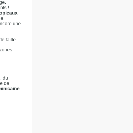
ge.
ts !
opicaux
ne
encore une
 taille.
 zones
, du
re de
minicaine