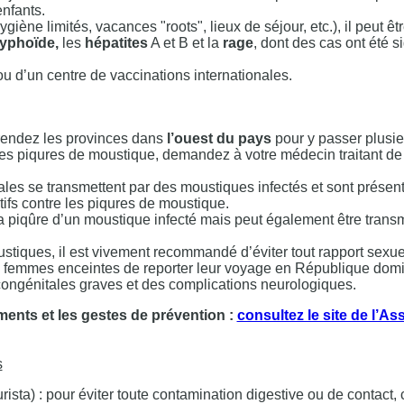
nfants.
iène limités, vacances "roots", lieux de séjour, etc.), il peut êt
typhoïde,
les
hépatites
A et B et la
rage
, dont des cas ont été s
u d’un centre de vaccinations internationales.
s rendez les provinces dans
l’ouest du pays
pour y passer plusie
e les piqures de moustique, demandez à votre médecin traitant de
ales se transmettent par des moustiques infectés et sont présen
ifs contre les piqures de moustique.
la piqûre d’un moustique infecté mais peut également être trans
ustiques, il est vivement recommandé d’éviter tout rapport sexu
aux femmes enceintes de reporter leur voyage en République dom
 congénitales graves et des complications neurologiques.
ments et les gestes de prévention :
consultez le site de l’A
s
ista) : pour éviter toute contamination digestive ou de contact,