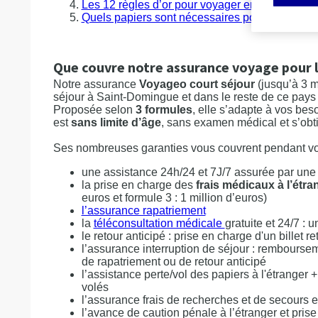
Les 12 règles d’or pour voyager en sécurité
Quels papiers sont nécessaires pour la Répub
Que couvre notre assurance voyage pour l
Notre assurance
Voyageo court séjour
(jusqu’à 3 m
séjour à Saint-Domingue et dans le reste de ce pays 
Proposée selon
3 formules
, elle s’adapte à vos beso
est
sans limite d’âge
, sans examen médical et s’obt
Ses nombreuses garanties vous couvrent pendant vo
une assistance 24h/24 et 7J/7 assurée par une
la prise en charge des
frais médicaux à l’étra
euros et formule 3 : 1 million d’euros)
l’assurance rapatriement
la
téléconsultation médicale
gratuite et 24/7 :
le retour anticipé : prise en charge d'un billet 
l’assurance interruption de séjour : rembours
de rapatriement ou de retour anticipé
l’assistance perte/vol des papiers à l'étranger 
volés
l’assurance frais de recherches et de secours
l’avance de caution pénale à l’étranger et prise