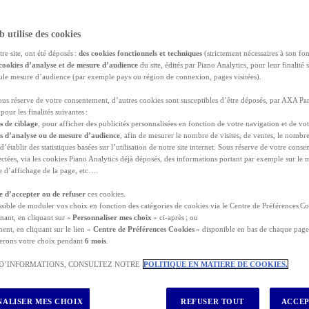
b utilise des cookies
tre site, ont été déposés :
des cookies fonctionnels et techniques
(strictement nécessaires à son fo
cookies d’analyse et de mesure d’audience
du site, édités par Piano Analytics, pour leur finalité 
seule mesure d’audience (par exemple pays ou région de connexion, pages visitées).
dominicaine
sous réserve de votre consentement, d’autres cookies sont susceptibles d’être déposés, par AXA Par
pour les finalités suivantes :
unta Cana
, de découvrir les 800 espèces d’oiseaux et de fleurs 
s de ciblage
, pour afficher des publicités personnalisées en fonction de votre navigation et de vot
e
, qui fut la première ville du Nouveau Monde, de visiter une fab
es d’analyse ou de mesure d’audience
, afin de mesurer le nombre de visites, de ventes, le nombr
tus à Rio San Juan ?
 d’établir des statistiques basées sur l’utilisation de notre site internet. Sous réserve de votre con
e assurance voyage
avant de partir en République dominicaine
lectées, via les cookies Piano Analytics déjà déposés, des informations portant par exemple sur le
t au long de votre séjour dans ce pays des Caraïbes et vous p
lle d’affichage de la page, etc….
ces.
re d’accepter ou de refuser
ces cookies.
ossible de moduler vos choix en fonction des catégories de cookies via le Centre de Préférences Co
EZ VOTRE DEVIS GRATUIT
nant, en cliquant sur «
Personnaliser mes choix
» ci-après ; ou
ent, en cliquant sur le lien «
Centre de Préférences Cookies
» disponible en bas de chaque page 
erons votre choix pendant
6 mois
.
ouscrire une assurance Voyage pour la République domini
 D’INFORMATIONS, CONSULTEZ NOTRE
POLITIQUE EN MATIERE DE COOKIES.
e voyage République dominicaine ?
ale pour Punta Cana ?
icaine ?
ALISER MES CHOIX
REFUSER TOUT
ACCEP