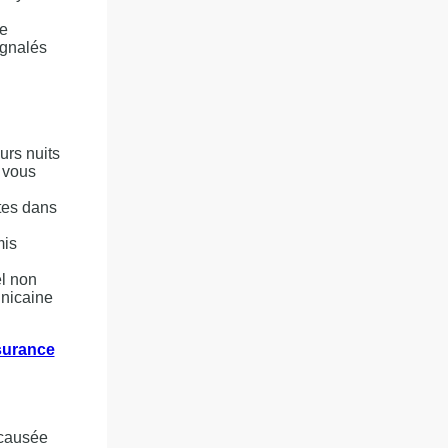
re
ignalés
urs nuits
 vous
tes dans
mis
el non
inicaine
ssurance
 causée