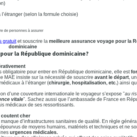
on)
 l’étranger (selon la formule choisie)
mbre de personnes à assurer
 gratuit
et souscrire la
meilleure assurance voyage pour la 
dominicaine
 pour la République dominicaine?
érativement
s obligatoire pour entrer en République dominicaine, elle est
fo
Le MAE insiste sur la nécessité de souscrire
avant le départ
, u
médicaux à l’étranger (
chirurgie, hospitalisation, etc.
) ainsi q
ion d’une couverture internationale le voyageur s’expose "
au ri
nce vitale
". Sachez aussi que l’ambassade de France en Rép
is médicaux de ses ressortissants.
 coutent cher
’un manque d’infrastructures sanitaires de qualité. En règle généra
épourvus de moyens humains, matériels et techniques et ne so
aines
urgences médicales.