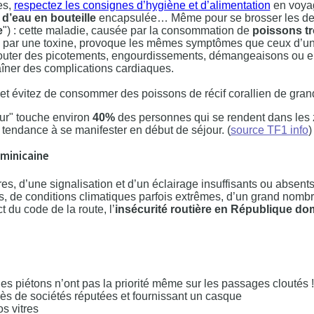
es,
respectez les consignes d’hygiène et d’alimentation
en voya
’eau en bouteille
encapsulée… Même pour se brosser les den
e
") : cette maladie, causée par la consommation de
poissons tr
és par une toxine, provoque les mêmes symptômes que ceux d’u
ajouter des picotements, engourdissements, démangeaisons ou 
aîner des complications cardiaques.
 évitez de consommer des poissons de récif corallien de grande
eur" touche environ
40%
des personnes qui se rendent dans les
tendance à se manifester en début de séjour. (
source TF1 info
)
ominicaine
s, d’une signalisation et d’un éclairage insuffisants ou absents
, de conditions climatiques parfois extrêmes, d’un grand nomb
du code de la route, l’
insécurité routière en République do
es piétons n’ont pas la priorité même sur les passages cloutés !
ès de sociétés réputées et fournissant un casque
os vitres