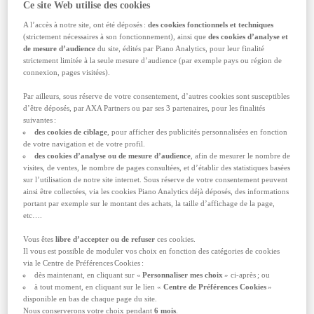
À quelles dates se tient l'Exposition
Ce site Web utilise des cookies
Universelle d'Osaka ?
A l’accès à notre site, ont été déposés :
des cookies fonctionnels et techniques
À vos agendas ! L’Exposition Universelle se
(strictement nécessaires à son fonctionnement), ainsi que
des cookies d’analyse et
tiendra du
13 avril au 13 octobre 2025
, soit six
de mesure d’audience
du site, édités par Piano Analytics, pour leur finalité
mois de festivités, de découvertes et d’échanges
strictement limitée à la seule mesure d’audience (par exemple pays ou région de
connexion, pages visitées).
culturels. Ce calendrier stratégique permet aux
visiteurs de profiter de l’événement durant le
Par ailleurs, sous réserve de votre consentement, d’autres cookies sont susceptibles
printemps, l'été et le début de l’automne japonais,
d’être déposés, par AXA Partners ou par ses 3 partenaires, pour les finalités
offrant une variété d’ambiances et de paysages. À
suivantes :
vous de choisir la saison qui vous sied le mieux
des cookies de ciblage
, pour afficher des publicités personnalisées en fonction
pour poser vos bagages au Japon et enrichir vos
de votre navigation et de votre profil.
neurones de différents savoirs.
des cookies d’analyse ou de mesure d’audience
, afin de mesurer le nombre de
visites, de ventes, le nombre de pages consultées, et d’établir des statistiques basées
Le conseil à suivre
: suivez notre
check-list du
sur l’utilisation de notre site internet. Sous réserve de votre consentement peuvent
parfait globe-trotter
pour bien préparer un voyage.
ainsi être collectées, via les cookies Piano Analytics déjà déposés, des informations
portant par exemple sur le montant des achats, la taille d’affichage de la page,
Où se déroule l’Exposition Universelle
etc….
d’Osaka ?
Vous êtes
libre d’accepter ou de refuser
ces cookies.
Qui dit “innovation” dit forcément “site
Il vous est possible de moduler vos choix en fonction des catégories de cookies
exceptionnel” ! Direction
l’île artificielle de
via le Centre de Préférences Cookies :
Yumeshima
, dans la baie d’Osaka pour découvrir
dès maintenant, en cliquant sur «
Personnaliser mes choix
» ci-après ; ou
un lieu futuriste, à la hauteur de l’événement.
à tout moment, en cliquant sur le lien «
Centre de Préférences Cookies
»
Carte blanche à été donnée à l’architecte Sou
disponible en bas de chaque page du site.
Fujimoto pour vous faire vivre une expérience à
Nous conserverons votre choix pendant
6 mois
.