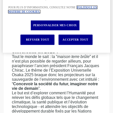
part. Résultat ? Il a imaginé une structure en bois
circulaire, inspirée des traditions japonaises.
POUR PLUS D’INFORMATIONS, CONSULTEZ NOTRE
POLITIQUE EN
Vous pourrez déambuler tout autour et accéder au
MATIERE DE COOKIES.
toit, d’où vous aurez une vue imparable sur les
eaux scintillantes et l’ensemble de
l’environnement.
PERSONNALISER MES CHOIX
Le conseil à suivre
: adoptez ces astuces pour
vivre un séjour sans risque à l’étranger.
REFUSER TOUT
ACCEPTER TOUT
Quel est le thème de l’Exposition
Universelle en 2025 ?
Tout le monde le sait : la “
maison terre brûle
” et il
n’est plus possible de regarder ailleurs, pour
paraphraser l’ancien président Français Jacques
Chirac. Le thème de l’Exposition Universelle
Osaka 2025 braque donc les projecteurs sur la
sauvegarde de l’environnement avec cet intitulé :
“
Concevoir la société du futur, imaginer notre
vie de demain
”.
Le but est d’explorer comment l’Humanité peut
relever les défis globaux tels que le changement
climatique, la santé publique et l’évolution
technologique - et atteindre les objectifs de
développement durable fixés par les Nations