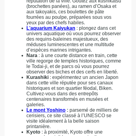
réputation de la ville. Goûtez aux kushikatsu
(brochettes panées), au ramen d’Osaka et
aux takoyakis, ces boulettes de pâte
fourrées au poulpe, préparées sous vos
yeux par des chefs habiles.
L’aquarium Kaiyukan
: plongez dans cet
univers aquatique où vous pourrez observer
des requins-baleines majestueux, des
méduses luminescentes et une multitude
d’espèces marines intrigantes.
Nara
: à une courte distance en train, cette
ville regorge de temples historiques, comme
le Todai-ji, et de parcs où vous pourrez
observer des biches et des cerfs en liberté.
Kurashiki
: expérimentez un ancien Japon
dans cette ville réputée pour ses canaux
historiques et son quartier féodal, Biken.
Cultivez-vous dans des entrepôts
centenaires transformés en musées et
galeries.
Le mont Yoshino
:
parsemé de milliers de
cerisiers, ce site classé à l’UNESCO se
visite idéalement à la belle saison
printanière.
Kyoto
: à proximité, Kyoto offre une