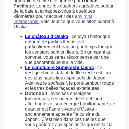
agréable de cette cité bordée par
l’océan
Pacifique
. Longez les quartiers agréables autour
de la baie et échappez-vous à quelques
kilomètres pour découvrir des
environs
intéressants.
Voici tout ce que vous allez adorer à
Osaka
Le château d’Osaka
: ce joyau historique,
entouré de jardins fleuris, est
particulièrement beau au printemps lorsque
les cerisiers sont en fleurs. En grimpant au
sommet, vous serez récompensé par une
vue panoramique sur la ville.
Le sanctuaire Sumiyoshi-taisha
: ce
vestige shinto, datant du IIIè siècle est l’un
des plus hauts lieux spirituels du Japon.
Admirez le
sorihashi
, le pont-tambour rouge
et les très belles façades extérieures.
Dotonbori
: avec ses enseignes
lumineuses, ses odeurs de street food
alléchantes et son énergie bouillonnante, ce
quartier est l’âme vivante d’Osaka -
anciennement appelée “la cuisine du
Japon”. C’est bien dans ces ruelles que
vous goûterez aux spécialités qui ont fait la