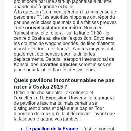
projet porté par une start-up japonaise a dû être
abandonné à grande échelle.
À la question “comment gérer un flux immense de
personnes ?”, les autorités nippones ont répondu
par une voie classique mais qui a fait ses preuves
: une
nouvelle station de métro.
Nommée
Yumeshima, elle reliera - sur la ligne Chūō - le
centre d’Osaka au site de l’exposition. Envolées
les craintes de wagons bondés, de files d’attente
monstre et donc de chaos ! D’autres moyens ont
également été pensés pour fluidifier les
déplacements. Depuis l’aéroport international de
Kansai, des
navettes directes
seront mises en
place pour faciliter l’accès des visiteurs.
Quels pavillons incontournables ne pas
rater à Osaka 2025 ?
Difficile de choisir entre l’excellence et
l’excellence ! L’Exposition Universelle regorgera
de pavillons fascinants, mais certains se
distinguent d’ores et déjà sur le papier. Tour
d’horizon de ceux qu’il faut découvrir…avant que
la fatigue ne gagne vos jambes :
Le pavillon de la France
: c’est le moment