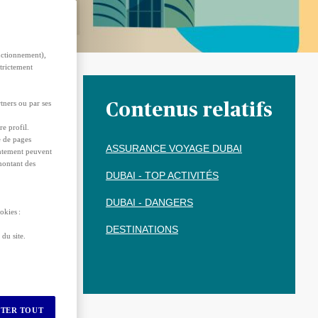
nctionnement),
strictement
el au
tners ou par ses
Contenus relatifs
s poser la
re profil.
e de pages
 avec les
ASSURANCE VOYAGE DUBAI
sentement peuvent
 montant des
DUBAI - TOP ACTIVITÉS
Dubaï pour
DUBAI - DANGERS
okies :
DESTINATIONS
du site.
s
 la date
TER TOUT