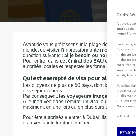
Ce site We
A l’accès à no
ainsi que
des 
limitée à la 
Avant de vous prélasser sur la plage de Sunset Be
Par ailleurs, 
monde, de visiter l’impressionnante
mosquée Jume
3 partenaires, 
des cookie
question suivante :
ai-je besoin ou non d’un visa 
des cooki
Pour entrer dans
cet émirat des EAU
et
découvrir to
consultées, et
autorités locales et respecter les formalités exigées 
ainsi être col
achats, la tai
Qui est exempté de visa pour aller à Dubaï
Les citoyens de plus de 50 pays, dont la France, n'o
Vous êtes
lib
des séjours courts.
Il vous est p
Par conséquent, les
voyageurs français
sont
exemp
dès mainte
À leur arrivée dans l’émirat, un visa leur sera délivré
à tout mom
Nous conserv
maximum, en une fois ou en plusieurs séjours, sur le 
POUR PLUS
Pour être autorisés à entrer à Dubaï, ils doivent être t
d’arrivée sur le territoire émirien.
PERSONN