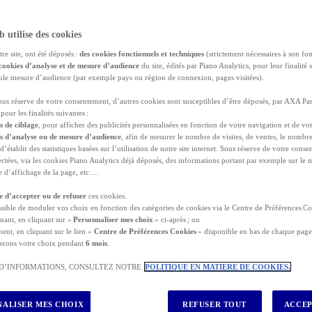
b utilise des cookies
tre site, ont été déposés :
des cookies fonctionnels et techniques
(strictement nécessaires à son fo
cookies d’analyse et de mesure d’audience
du site, édités par Piano Analytics, pour leur finalité 
seule mesure d’audience (par exemple pays ou région de connexion, pages visitées).
ach, de grimper au sommet du
Burj Khalifa
, le plus haut gratte-ci
sous réserve de votre consentement, d’autres cookies sont susceptibles d’être déposés, par AXA Par
irah
pour les finalités suivantes :
ou de
télétravailler depuis le désert
, n’oubliez pas de vou
s de ciblage
, pour afficher des publicités personnalisées en fonction de votre navigation et de vot
pour Dubaï ?
es d’analyse ou de mesure d’audience
, afin de mesurer le nombre de visites, de ventes, le nombr
utes les activités
qui vous y attendent, vous devez être en règle
 d’établir des statistiques basées sur l’utilisation de notre site internet. Sous réserve de votre con
selon la
durée de votre séjour
et
votre nationalité
.
lectées, via les cookies Piano Analytics déjà déposés, des informations portant par exemple sur le
lle d’affichage de la page, etc….
 ?
nt pas besoin de faire de demande de visa avant leur arrivée à 
re d’accepter ou de refuser
ces cookies.
ossible de moduler vos choix en fonction des catégories de cookies via le Centre de Préférences Co
tés de demande de visa
avant leur départ pour l’émirat.
nant, en cliquant sur «
Personnaliser mes choix
» ci-après ; ou
 gratuitement. Il permet à tout citoyen français de passer
ent, en cliquant sur le lien «
Centre de Préférences Cookies
» disponible en bas de chaque page 
90 jour
erons votre choix pendant
6 mois
.
territoire émirien, sur une période totale de
180 jours
.
 D’INFORMATIONS, CONSULTEZ NOTRE
POLITIQUE EN MATIERE DE COOKIES.
itulaires d’un
passeport
avec une validité minimale de 6 mois à
ALISER MES CHOIX
REFUSER TOUT
ACCEP