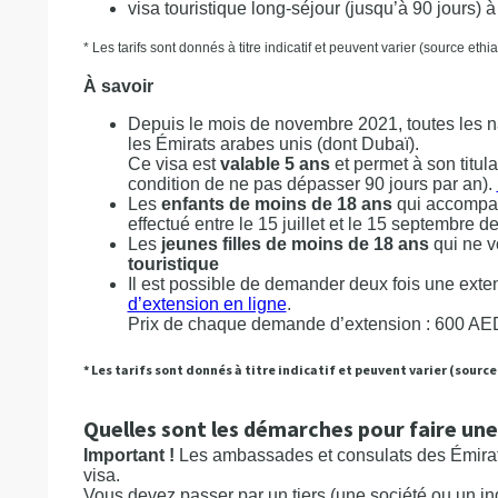
visa touristique long-séjour (jusqu’à 90 jours) 
* Les tarifs sont donnés à titre indicatif et peuvent varier (source et
À savoir
Depuis le mois de novembre 2021, toutes les n
les Émirats arabes unis (dont Dubaï).
Ce visa est
valable 5 ans
et permet à son titul
condition de ne pas dépasser 90 jours par an).
Les
enfants de moins de 18 ans
qui accompag
effectué entre le 15 juillet et le 15 septembre
Les
jeunes filles de moins de 18 ans
qui ne v
touristique
Il est possible de demander deux fois une exte
d’extension en ligne
.
Prix de chaque demande d’extension : 600 AED
* Les tarifs sont donnés à titre indicatif et peuvent varier (sourc
Quelles sont les démarches pour faire une
Important !
Les ambassades et consulats des Émirat
visa.
Vous devez passer par un tiers (une société ou un in