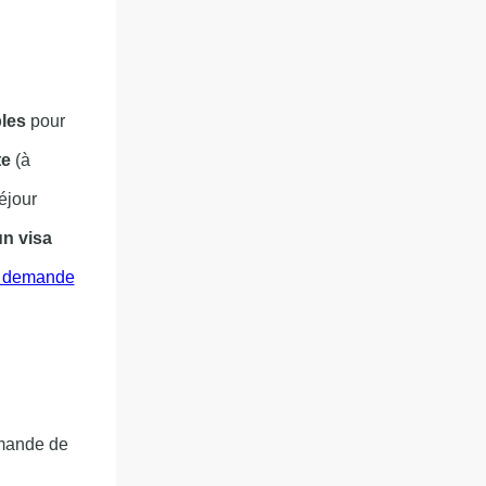
ples
pour
te
(à
éjour
un visa
e demande
emande de