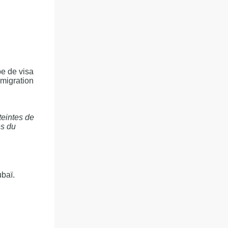
pe de visa
mmigration
teintes de
es du
ubaï.