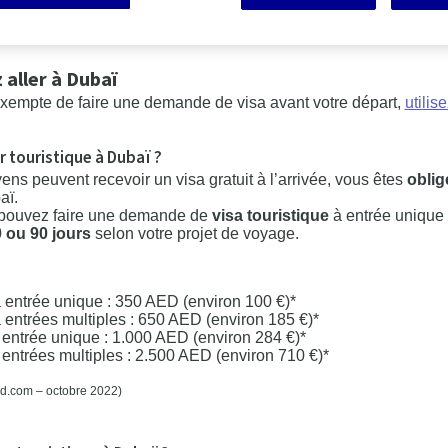
EZ VOTRE DEVIS GRATUIT
 aller à Dubaï
 exempte de faire une demande de visa avant votre départ,
utilis
ur touristique à Dubaï ?
yens peuvent recevoir un visa gratuit à l’arrivée, vous êtes
obligé
aï.
s pouvez faire une demande de
visa touristique
à entrée unique
 ou 90 jours
selon votre projet de voyage.
 à entrée unique : 350 AED (environ 100 €)*
 à entrées multiples : 650 AED (environ 185 €)*
à entrée unique : 1.000 AED (environ 284 €)*
à entrées multiples : 2.500 AED (environ 710 €)*
hiad.com – octobre 2022)