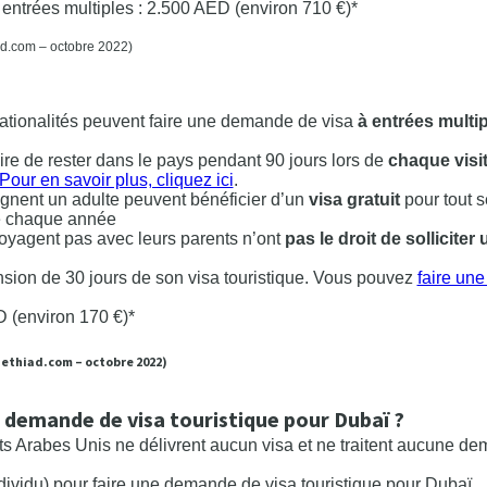
à entrées multiples : 2.500 AED (environ 710 €)*
hiad.com – octobre 2022)
ationalités peuvent faire une demande de visa
à entrées multi
aire de rester dans le pays pendant 90 jours lors de
chaque visi
Pour en savoir plus, cliquez ici
.
nent un adulte peuvent bénéficier d’un
visa gratuit
pour tout s
 de chaque année
oyagent pas avec leurs parents n’ont
pas le droit de solliciter 
nsion de 30 jours de son visa touristique. Vous pouvez
faire un
 (environ 170 €)*
e ethiad.com – octobre 2022)
 demande de visa touristique pour Dubaï ?
s Arabes Unis ne délivrent aucun visa et ne traitent aucune d
dividu) pour faire une demande de visa touristique pour Dubaï.