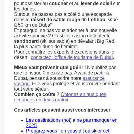
pour assister au
coucher
et au
lever de soleil
sur
les dunes…
Surtout, ne passez pas à côté d’une escapade
dans le
désert de sable rouge
de
Lehbab
, situé
à 50 km de Dubaï.
Et pourquoi ne pas vous adonner à une nouvelle
activité sportive ? C’est l’occasion de tenter le
sandboard
(ski sur sable) en dévalant Big Red,
la plus haute dune de l’émirat.
Pour connaître les experts d’excursions dans le
désert :
contactez l’office de tourisme de Dubaï
.
Mieux vaut prévenir que guérir !
N’oubliez pas
que le risque 0 n’existe pas. Avant de partir à
Dubaï, pensez à souscrire notre
assurance
voyage
. Elle vous protège et vous couvre pendant
tout votre séjour.
Combien ça coûte ?
Obtenez en quelques
secondes un devis gratuit
.
Ces articles peuvent aussi vous intéresser
Les destinations (hot) à ne pas manquer en
2025
Préparez-vous : on vous dit où skier cet