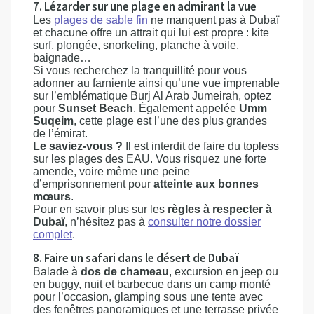
7. Lézarder sur une plage en admirant la vue
Les
plages de sable fin
ne manquent pas à Dubaï
et chacune offre un attrait qui lui est propre : kite
surf, plongée, snorkeling, planche à voile,
baignade…
Si vous recherchez la tranquillité pour vous
adonner au farniente ainsi qu’une vue imprenable
sur l’emblématique Burj Al Arab Jumeirah, optez
pour
Sunset Beach
. Également appelée
Umm
Suqeim
, cette plage est l’une des plus grandes
de l’émirat.
Le saviez-vous ?
Il est interdit de faire du topless
sur les plages des EAU. Vous risquez une forte
amende, voire même une peine
d’emprisonnement pour
atteinte aux bonnes
mœurs
.
Pour en savoir plus sur les
règles à respecter à
Dubaï
, n’hésitez pas à
consulter notre dossier
complet
.
8. Faire un safari dans le désert de Dubaï
Balade à
dos de chameau
, excursion en jeep ou
en buggy, nuit et barbecue dans un camp monté
pour l’occasion, glamping sous une tente avec
des fenêtres panoramiques et une terrasse privée