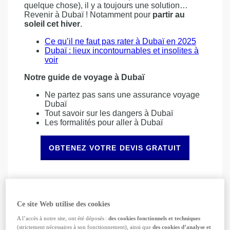
quelque chose), il y a toujours une solution…
Revenir à Dubaï ! Notamment pour
partir au
soleil cet hiver
.
Ce qu’il ne faut pas rater à Dubaï en 2025
Dubaï : lieux incontournables et insolites à
voir
Notre guide de voyage à Dubaï
Ne partez pas sans une assurance voyage
Dubaï
Tout savoir sur les dangers à Dubaï
Les formalités pour aller à Dubaï
OBTENEZ VOTRE DEVIS GRATUIT
Les événements à ne pas manquer à
Dubaï en automne-hiver 2024-2025
1. D’octobre 2024 à mai 2025 : Global village
Ce site Web utilise des cookies
Chaque année, cette attraction familiale ouvre ses
A l’accès à notre site, ont été déposés :
des cookies fonctionnels et techniques
portes pendant 6 mois. Ce
lieu unique
en son
(strictement nécessaires à son fonctionnement), ainsi que
des cookies d’analyse et