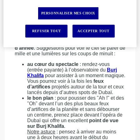
malls aux plus petites boutiques.
3. 31 décembre 2024 - 1er janvier 2025 : Feux
PERSONNALISER MES CHOIX
d’artifices pour le réveillon du nouvel an
Connue pour battre régulièrement des records
des
shows pyrotechniques
les plus
REFUSER TOUT
ACCEPTER TOUT
spectaculaires au monde, Dubaï ne vous décevra
pas si vous avez choisi d’y passer les
fêtes de fin
d’année
. Suggestions pour voir le ciel se parer de
mille et une lumières sur les coups de minuit :
au cœur du spectacle
: rendez-vous
(entrée payante) à l’observatoire du
Burj
Khalifa
pour assister à un moment magique.
Vous pourrez voir à la fois les
feux
d’artifices
projetés autour de la tour et ceux
lancés depuis d’autres spots de Dubaï.
le bon plan
: pour pousser des "Ah !" et des
"Oh" devant l’un des plus beaux feux
d’artifices de la planète et sans débourser
un centime, prenez place devant l’opéra de
Dubaï qui offre un excellent
point de vue
sur Burj Khalifa
.
Notre astuce
: pensez à arriver au moins
une à deux heures avant le début du