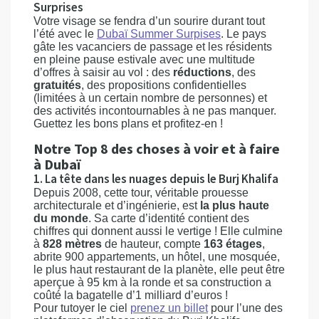
Surprises
Votre visage se fendra d’un sourire durant tout
l’été avec le
Dubaï Summer Surpises
. Le pays
gâte les vacanciers de passage et les résidents
en pleine pause estivale avec une multitude
d’offres à saisir au vol : des
réductions
, des
gratuités
, des propositions confidentielles
(limitées à un certain nombre de personnes) et
des activités incontournables à ne pas manquer.
Guettez les bons plans et profitez-en !
Notre Top 8 des choses à voir et à faire
à Dubaï
1. La tête dans les nuages depuis le Burj Khalifa
Depuis 2008, cette tour, véritable prouesse
architecturale et d’ingénierie, est
la plus haute
du monde
. Sa carte d’identité contient des
chiffres qui donnent aussi le vertige ! Elle culmine
à
828 mètres
de hauteur, compte
163 étages
,
abrite 900 appartements, un hôtel, une mosquée,
le plus haut restaurant de la planète, elle peut être
aperçue à 95 km à la ronde et sa construction a
coûté la bagatelle d’1 milliard d’euros !
Pour tutoyer le ciel
prenez un billet
pour l’une des