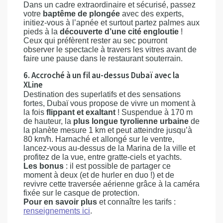
Dans un cadre extraordinaire et sécurisé, passez
votre
baptême de plongée
avec des experts,
initiez-vous à l’apnée et surtout partez palmes aux
pieds à la
découverte d’une cité engloutie
!
Ceux qui préfèrent rester au sec pourront
observer le spectacle à travers les vitres avant de
faire une pause dans le restaurant souterrain.
6. Accroché à un fil au-dessus Dubaï avec la
XLine
Destination des superlatifs et des sensations
fortes, Dubaï vous propose de vivre un moment à
la fois
flippant et exaltant
! Suspendue à 170 m
de hauteur, la
plus longue tyrolienne urbaine
de
la planète mesure 1 km et peut atteindre jusqu’à
80 km/h. Harnaché et allongé sur le ventre,
lancez-vous au-dessus de la Marina de la ville et
profitez de la vue, entre gratte-ciels et yachts.
Les bonus
: il est possible de partager ce
moment à deux (et de hurler en duo !) et de
revivre cette traversée aérienne grâce à la caméra
fixée sur le casque de protection.
Pour en savoir plus
et connaître les tarifs :
renseignements ici
.