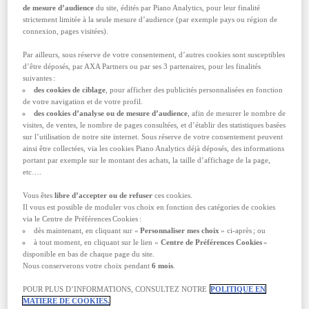
genre rassemble 80 cultures du monde entier à
de mesure d’audience
du site, édités par Piano Analytics, pour leur finalité
travers 26 pavillons. Parmi ses nombreuses
strictement limitée à la seule mesure d’audience (par exemple pays ou région de
activités : spectacles en tout genre, stands de
connexion, pages visitées).
cuisines internationales, manèges, fête foraine…
Petits et grands y trouveront leur compte.
Par ailleurs, sous réserve de votre consentement, d’autres cookies sont susceptibles
d’être déposés, par AXA Partners ou par ses 3 partenaires, pour les finalités
2. Du 6 décembre 2024 au 12 janvier 2025 : le
suivantes :
Dubaï Shopping Festival (DSF)
des cookies de ciblage
, pour afficher des publicités personnalisées en fonction
de votre navigation et de votre profil.
Vous allez vivre une édition très spéciale : celle
des cookies d’analyse ou de mesure d’audience
, afin de mesurer le nombre de
des 30 ans du
DSF
! Le programme s’annonce
visites, de ventes, le nombre de pages consultées, et d’établir des statistiques basées
plus festif que jamais avec des spectacles, des
sur l’utilisation de notre site internet. Sous réserve de votre consentement peuvent
installations lumineuses et des concerts pour
ainsi être collectées, via les cookies Piano Analytics déjà déposés, des informations
célébrer trois décennies dédiées à l’expérience
portant par exemple sur le montant des achats, la taille d’affichage de la page,
du shopping. Comme chaque année, le festival
etc….
est programmé juste avant
Noël
pour
offrir des
cadeaux
aux autres et juste après pour
se faire
Vous êtes
libre d’accepter ou de refuser
ces cookies.
plaisir !
Il vous est possible de moduler vos choix en fonction des catégories de cookies
Pendant plus d’un mois, Dubaï se transforme en
via le Centre de Préférences Cookies :
un
gigantesque magasin à prix réduits
. Au
dès maintenant, en cliquant sur «
Personnaliser mes choix
» ci-après ; ou
programme :
distribution de freebies
, grosses
à tout moment, en cliquant sur le lien «
Centre de Préférences Cookies
»
réductions
et promotions sur toutes sortes de
disponible en bas de chaque page du site.
produits :
grandes marques,
labels tendance,
Nous conserverons votre choix pendant
6 mois
.
nouveaux
créateurs internationaux et locaux
,
artisanat,
articles électroniques et high tech
…
POUR PLUS D’INFORMATIONS, CONSULTEZ NOTRE
POLITIQUE EN
MATIERE DE COOKIES.
Tout le monde joue le jeu : des gigantesques