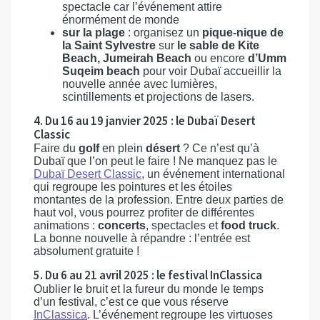
spectacle car l’événement attire
énormément de monde
sur la plage
: organisez un
pique-nique de
la Saint Sylvestre
sur
le sable de Kite
Beach, Jumeirah Beach
ou encore
d’Umm
Suqeim beach
pour voir Dubaï accueillir la
nouvelle année avec lumières,
scintillements et projections de lasers.
4. Du 16 au 19 janvier 2025 : le Dubaï Desert
Classic
Faire du
golf
en plein
désert
? Ce n’est qu’à
Dubaï que l’on peut le faire ! Ne manquez pas le
Dubaï Desert Classic
, un événement international
qui regroupe les pointures et les étoiles
montantes de la profession. Entre deux parties de
haut vol, vous pourrez profiter de différentes
animations :
concerts
, spectacles et
food truck
.
La bonne nouvelle à répandre : l’entrée est
absolument gratuite !
5. Du 6 au 21 avril 2025 : le festival InClassica
Oublier le bruit et la fureur du monde le temps
d’un festival, c’est ce que vous réserve
InClassica
. L’événement regroupe les virtuoses