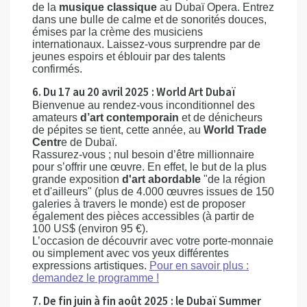
de la
musique classique
au Dubaï Opera. Entrez
dans une bulle de calme et de sonorités douces,
émises par la crème des musiciens
internationaux. Laissez-vous surprendre par de
jeunes espoirs et éblouir par des talents
confirmés.
6. Du 17 au 20 avril 2025 : World Art Dubaï
Bienvenue au rendez-vous inconditionnel des
amateurs
d’art contemporain
et de dénicheurs
de pépites se tient, cette année, au
World Trade
Centr
e de Dubaï.
Rassurez-vous ; nul besoin d’être millionnaire
pour s’offrir une œuvre. En effet, le but de la plus
grande exposition
d'art abordable
"de la région
et d'ailleurs" (plus de 4.000 œuvres issues de 150
galeries à travers le monde) est de proposer
également des pièces accessibles (à partir de
100 US$ (environ 95 €).
L’occasion de découvrir avec votre porte-monnaie
ou simplement avec vos yeux différentes
expressions artistiques.
Pour en savoir plus :
demandez le programme !
7. De fin juin à fin août 2025 : le Dubaï Summer