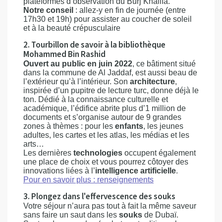
plateformes d’observation du Burj Khalifa.
Notre conseil
: allez-y en fin de journée (entre
17h30 et 19h) pour assister au coucher de soleil
et à la beauté crépusculaire
2. Tourbillon de savoir à la bibliothèque
Mohammed Bin Rashid
Ouvert au public en juin 2022
, ce bâtiment situé
dans la commune de Al Jaddaf, est aussi beau de
l’extérieur qu’à l’intérieur. Son
architecture
,
inspirée d’un pupitre de lecture turc, donne déjà le
ton. Dédié à la connaissance culturelle et
académique, l’édifice abrite plus d’1 million de
documents et s’organise autour de 9 grandes
zones à thèmes : pour les
enfants
, les jeunes
adultes, les cartes et les atlas, les médias et les
arts…
Les dernières
technologies
occupent également
une place de choix et vous pourrez côtoyer des
innovations liées à l’
intelligence artificielle
.
Pour en savoir plus : renseignements
3. Plongez dans l'effervescence des souks
Votre séjour n’aura pas tout à fait la même saveur
sans faire un saut dans les
souks
de Dubaï.