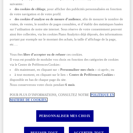
suivantes :
Bien choisir son Assurance Voyage pour
des cookies de ciblage
, pour afficher des publicités personnalisées en fonction
le Pérou
de votre navigation et de votre profil.
des cookies d’analyse ou de mesure d’audience
, afin de mesurer le nombre de
Que vous partiez entre amis pour un séjour
visites, de ventes, le nombre de pages consultées, et d’établir des statistiques basées
itinérant, en amoureux à la découverte des
sur l’utilisation de notre site internet. Sous réserve de votre consentement peuvent
racines de la civilisation Inca, ou en famille, vous
ainsi être collectées, via les cookies Piano Analytics déjà déposés, des informations
aurez besoin d’une Assurance Voyage Pérou
portant par exemple sur le montant des achats, la taille d’affichage de la page,
adaptée à vos besoins et à la durée de votre
etc….
voyage. En effet vous n’aurez pas besoin des
mêmes garanties si vous choisissez de
séjourner
Vous êtes
libre d’accepter ou de refuser
ces cookies.
à Lima
, si vous avez prévu un séjour itinérant en
Il vous est possible de moduler vos choix en fonction des catégories de cookies
bus ou en train, ou si vous partez effectuer un trek
via le Centre de Préférences Cookies :
pour atteindre le Machu Picchu.
dès maintenant, en cliquant sur «
Personnaliser mes choix
» ci-après ; ou
à tout moment, en cliquant sur le lien «
Centre de Préférences Cookies
»
Vérifiez dans tous les cas les garanties couvertes
disponible en bas de chaque page du site.
par
l’Assurance Voyage
que vous envisagez de
Nous conserverons votre choix pendant
6 mois
.
souscrire et les situations qui déclenchent ces
POUR PLUS D’INFORMATIONS, CONSULTEZ NOTRE
POLITIQUE EN
garanties. Par exemple : serez-vous indemnisé en
MATIERE DE COOKIES.
cas de retard de livraison, de vol, de perte ou de
détérioration de vos bagages ? Pourrez-vous
annuler votre voyage si un membre de votre
PERSONNALISER MES CHOIX
famille connaît un grave problème de santé dans
les jours qui précèdent votre départ ?
Vérifiez également les plafonds de ces garanties,
REFUSER TOUT
ACCEPTER TOUT