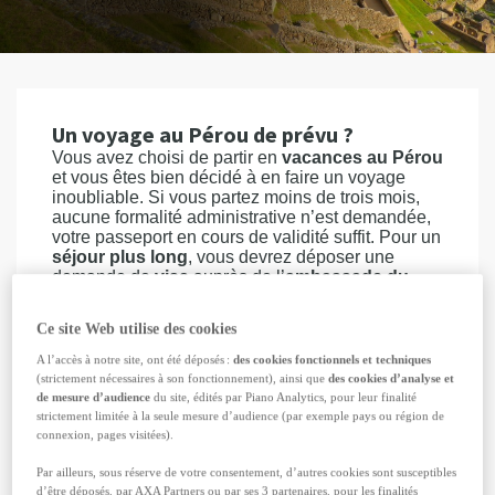
Un voyage au Pérou de prévu ?
Vous avez choisi de partir en
vacances au Pérou
et vous êtes bien décidé à en faire un voyage
inoubliable. Si vous partez moins de trois mois,
aucune formalité administrative n’est demandée,
votre passeport en cours de validité suffit. Pour un
séjour plus long
, vous devrez déposer une
demande de
visa
auprès de l’
ambassade du
Pérou en France
, avant votre départ. Quelle que
soit la durée de votre séjour, les autorités
Ce site Web utilise des cookies
françaises recommandent de souscrire une
assurance voyage pour le Pérou
incluant le
A l’accès à notre site, ont été déposés :
des cookies fonctionnels et techniques
rapatriement sanitaire et pouvant couvrir les frais
(strictement nécessaires à son fonctionnement), ainsi que
des cookies d’analyse et
médicaux sur place.
de mesure d’audience
du site, édités par Piano Analytics, pour leur finalité
strictement limitée à la seule mesure d’audience (par exemple pays ou région de
connexion, pages visitées).
OBTENEZ VOTRE DEVIS GRATUIT
Par ailleurs, sous réserve de votre consentement, d’autres cookies sont susceptibles
d’être déposés, par AXA Partners ou par ses 3 partenaires, pour les finalités