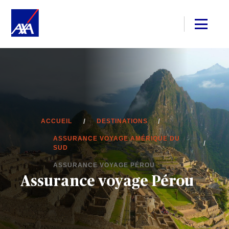
ACCUEIL
DESTINATIONS
ASSURANCE VOYAGE AMÉRIQUE DU
SUD
ASSURANCE VOYAGE PÉROU
Assurance voyage Pérou