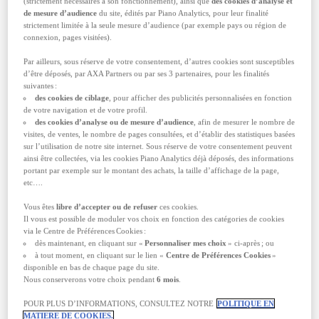
(strictement nécessaires à son fonctionnement), ainsi que
des cookies d’analyse et
l’
assurance rapatriement
de mesure d’audience
du site, édités par Piano Analytics, pour leur finalité
la
téléconsultation médicale
24/7 : un
strictement limitée à la seule mesure d’audience (par exemple pays ou région de
médecin généraliste francophone joignable
connexion, pages visitées).
à tout moment et gratuitement !
le retour anticipé : prise en charge d'un billet
Par ailleurs, sous réserve de votre consentement, d’autres cookies sont susceptibles
retour si vous devez rentrer en urgence pour
d’être déposés, par AXA Partners ou par ses 3 partenaires, pour les finalités
vous rendre au chevet d'un proche
suivantes :
des cookies de ciblage
, pour afficher des publicités personnalisées en fonction
l’assurance interruption de séjour :
de votre navigation et de votre profil.
remboursement des prestations achetées et
des cookies d’analyse ou de mesure d’audience
, afin de mesurer le nombre de
non consommées de votre séjour en cas de
visites, de ventes, le nombre de pages consultées, et d’établir des statistiques basées
rapatriement ou de retour anticipé
sur l’utilisation de notre site internet. Sous réserve de votre consentement peuvent
l’assistance perte/vol des papiers à
ainsi être collectées, via les cookies Piano Analytics déjà déposés, des informations
l'étranger + prise en charge des frais de
portant par exemple sur le montant des achats, la taille d’affichage de la page,
duplicata des papiers officiels perdus ou
etc….
volés
l’assurance frais de recherches et de
Vous êtes
libre d’accepter ou de refuser
ces cookies.
secours en mer et en montagne
Il vous est possible de moduler vos choix en fonction des catégories de cookies
l’avance de caution pénale à l’étranger et
via le Centre de Préférences Cookies :
prise en charge des frais d’avocat à
dès maintenant, en cliquant sur «
Personnaliser mes choix
» ci-après ; ou
l’étranger (jusqu’à 3.000 €)
à tout moment, en cliquant sur le lien «
Centre de Préférences Cookies
»
l’
assurance annulation
de votre séjour (en
disponible en bas de chaque page du site.
option)
Nous conserverons votre choix pendant
6 mois
.
l’assurance bagages (selon la formule
choisie)
POUR PLUS D’INFORMATIONS, CONSULTEZ NOTRE
POLITIQUE EN
MATIERE DE COOKIES.
l’assurance de responsabilité civile vie