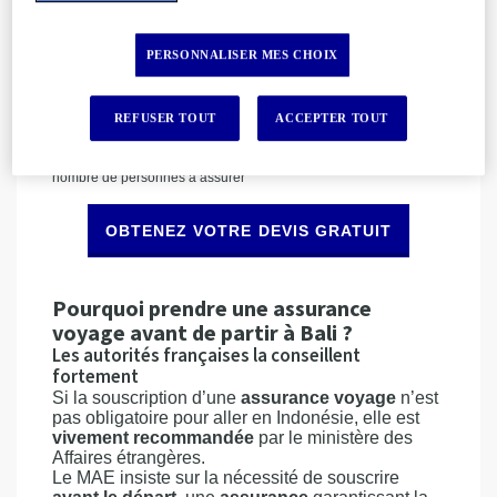
privée à l’étranger (selon la formule choisie)
Découvrez toutes nos garanties
PERSONNALISER MES CHOIX
En quelques secondes, vous pouvez obtenir un
devis gratuit
et souscrire
la meilleure assurance
voyage pour Bali
.
REFUSER TOUT
ACCEPTER TOUT
*Le tarif peut varier en fonction de vos critères de voyage et du
nombre de personnes à assurer
OBTENEZ VOTRE DEVIS GRATUIT
Pourquoi prendre une assurance
voyage avant de partir à Bali ?
Les autorités françaises la conseillent
fortement
Si la souscription d’une
assurance voyage
n’est
pas obligatoire pour aller en Indonésie, elle est
vivement recommandée
par le ministère des
Affaires étrangères.
Le MAE insiste sur la nécessité de souscrire