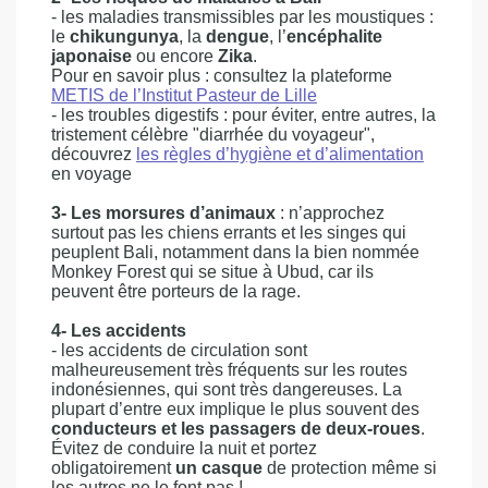
- les maladies transmissibles par les moustiques :
le
chikungunya
, la
dengue
, l’
encéphalite
japonaise
ou encore
Zika
.
Pour en savoir plus : consultez la plateforme
METIS de l’Institut Pasteur de Lille
- les troubles digestifs : pour éviter, entre autres, la
tristement célèbre "diarrhée du voyageur",
découvrez
les règles d’hygiène et d’alimentation
en voyage
3- Les morsures d’animaux
: n’approchez
surtout pas les chiens errants et les singes qui
peuplent Bali, notamment dans la bien nommée
Monkey Forest qui se situe à Ubud, car ils
peuvent être porteurs de la rage.
4- Les accidents
- les accidents de circulation sont
malheureusement très fréquents sur les routes
indonésiennes, qui sont très dangereuses. La
plupart d’entre eux implique le plus souvent des
conducteurs et les passagers de deux-roues
.
Évitez de conduire la nuit et portez
obligatoirement
un casque
de protection même si
les autres ne le font pas !