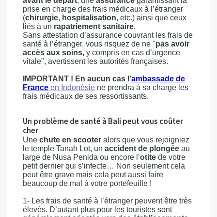
avant le départ
, une
assurance
garantissant la
prise en charge des frais médicaux à l’étranger
(
chirurgie, hospitalisation
, etc.) ainsi que ceux
liés à un
rapatriement sanitaire
.
Sans attestation d’assurance couvrant les frais de
santé à l’étranger, vous risquez de ne "
pas avoir
accès aux soins,
y compris en cas d’urgence
vitale", avertissent les autorités françaises.
IMPORTANT ! En aucun cas l’
ambassade de
France
en Indonésie
ne prendra à sa charge les
frais médicaux de ses ressortissants.
Un problème de santé à Bali peut vous coûter
cher
Une
chute en scooter
alors que vous rejoigniez
le temple Tanah Lot, un
accident de plongée
au
large de Nusa Penida ou encore l’
otite
de votre
petit dernier qui s’infecte… Non seulement cela
peut être grave mais cela peut aussi faire
beaucoup de mal à votre portefeuille !
1- Les frais de santé à l’étranger peuvent être très
élevés. D’autant plus pour les touristes sont