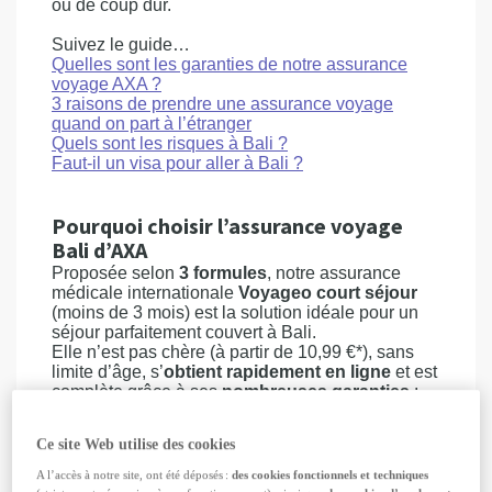
ou de coup dur.
Suivez le guide…
Quelles sont les garanties de notre assurance
voyage AXA ?
3 raisons de prendre une assurance voyage
quand on part à l’étranger
Quels sont les risques à Bali ?
Faut-il un visa pour aller à Bali ?
Pourquoi choisir l’assurance voyage
Bali d’AXA
Proposée selon
3 formules
, notre assurance
médicale internationale
Voyageo court séjour
(moins de 3 mois) est la solution idéale pour un
séjour parfaitement couvert à Bali.
Elle n’est pas chère (à partir de 10,99 €*), sans
limite d’âge, s’
obtient rapidement en ligne
et est
complète grâce à ses
nombreuses garanties
:
la prise en charge des frais médicaux à
Ce site Web utilise des cookies
l’étranger (formule 1 : 500.000 euros,
formule 2 : 700.000 euros et formule 3 : 1
A l’accès à notre site, ont été déposés :
des cookies fonctionnels et techniques
million d’euros)