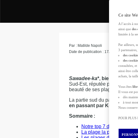
Ce site We
A l’accès à no
ainsi que
des 
limitée à la 
Par ailleurs, 
Par : Matilde Napoli
3 partenaires, 
Date de publication : 17/06/2024
des cookie
des cooki
Les
auto
consultées, et
ainsi être col
achats, la tai
Sawadee-ka
*, bienvenu en Th
Sud-Est, réputée pour l’hospital
Vous êtes
lib
beauté de ses plages, où l’on p
Il vous est p
dès mainte
La partie sud du pays, dont l'i
à tout mom
en passant par Koh Phi Phi e
Nous conserv
Sommaire :
POUR PLUS
Notre top 7 des plus bell
La plage la plus célèbre 
PERSONN
Les plages de Thaïlande :