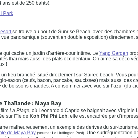
14 ans est de 250 bahts).
l Park
Resort
se trouve au bout de Sunrise Beach, avec des chambres
 la vue panoramique (souvent en double exposition) directement s
e qui cache un jardin d’arrière-cour intime. Le
Yang Garden
prop
ités thaï mais aussi des plats occidentaux. On aime sa déco végé
ux !
 un lieu branché, situé directement sur Sairee beach. Vous po
glo-saxon (œufs, bacon, pancake, saucisses) mais aussi des crois
te de boissons chaudes. A consommer avec vue sur l’azur (du ciel
de Thaïlande : Maya Bay
 film
La Plage
, où Leonardo diCaprio se baignait avec Virginie 
ée sur l’île de
Koh Phi Phi Leh
, elle est encadrée par d’impres
carne malheureusement un exemple des dérives du sur-tourisme
sable de Maya Bay
. Une surfréquentation 
(source : Le Huffington Post)