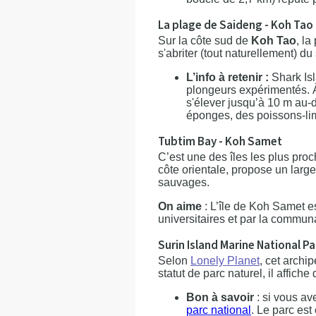
La plage de Saideng - Koh Tao
Sur la côte sud de
Koh Tao
, la
s'abriter (tout naturellement) du 
L’info à retenir :
Shark Is
plongeurs expérimentés. À 
s'élever jusqu’à 10 m au-
éponges, des poissons-li
Tubtim Bay - Koh Samet
C’est une des îles les plus pro
côte orientale, propose un large
sauvages.
On aime
: L’île de Koh Samet es
universitaires et par la commu
Surin Island Marine National P
Selon
Lonely Planet
, cet archip
statut de parc naturel, il affic
Bon à savoir
: si vous av
parc national
. Le parc est