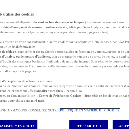
b utilise des cookies
tre site, ont été déposés :
des cookies fonctionnels et techniques
(strictement nécessaires à son fo
cookies d’analyse et de mesure d’audience
du site, édités par Piano Analytics, pour leur finalité 
seule mesure d’audience (par exemple pays ou région de connexion, pages visitées).
sous réserve de votre consentement, d’autres cookies sont susceptibles d’être déposés, par AXA Par
pour les finalités suivantes :
s de ciblage
, pour afficher des publicités personnalisées en fonction de votre navigation et de vot
es d’analyse ou de mesure d’audience
, afin de mesurer le nombre de visites, de ventes, le nombr
rités
recommandent de souscrire une
assurance voyage
avan
 d’établir des statistiques basées sur l’utilisation de notre site internet. Sous réserve de votre con
lectées, via les cookies Piano Analytics déjà déposés, des informations portant par exemple sur le
lle d’affichage de la page, etc….
aïlande !
L’ex-Royaume du Siam est l’une des destinations les 
ité de ses habitants (comment résister au légendaire « sourire th
re d’accepter ou de refuser
ces cookies.
eut se prélasser en toute saison.
ossible de moduler vos choix en fonction des catégories de cookies via le Centre de Préférences Co
nant, en cliquant sur «
Personnaliser mes choix
» ci-après ; ou
sthme s’allonge jusqu’à la Malaisie, regorge de plages paradisia
ent, en cliquant sur le lien «
Centre de Préférences Cookies
» disponible en bas de chaque page 
t Koh Lipe
, suivez notre guide de voyage et préparez votre maill
erons votre choix pendant
6 mois
.
 D’INFORMATIONS, CONSULTEZ NOTRE
POLITIQUE EN MATIERE DE COOKIES.
es plages de Thaïlande
de Thaïlande
ALISER MES CHOIX
REFUSER TOUT
ACCEP
 quand y aller ?