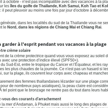
vril à octobre - n’est pas incompatible avec des vacances à la pl
ur les
îles du golfe de Thaïlande, Koh Samui, Koh Tao et K
 : il peut pleuvoir au moins une fois par jour d'octobre à décembr
générale, dans les localités du sud de la Thaïlande vous ne ser
nt le
Nord, dans les régions de Chiang Mai et Chiang Rai
.
arder à l'esprit pendant vos vacances à la plage
votre crème solaire
nt de la crème protectrice quand vous vous exposez au soleil 
 avec une protection ​d’indice élevé (SPF50+).
du Sud-Est, entre le tropique du Cancer et l'Équateur, et les ra
res les plus chaudes de la journée. Ce n'est pas un hasard si l
 si, sur la plage, ils couvrent leur corps avec chapeau et manche
rarement des femmes thaïlandaises lézarder sur une plage comm
ai pour de nombreux pays asiatiques), la peau claire est consid
À tel point que le bronzage ne rentre pas du tout dans leurs habi
z-vous des courants d’arrachement
e la mer d'Andaman, à Phuket mais aussi le long des plages de l