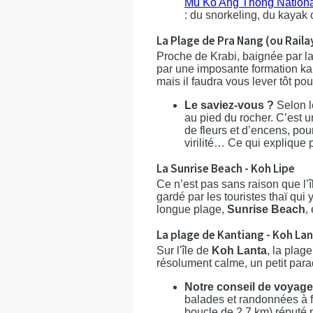
Mu Ko Ang Thong Nationa
: du snorkeling, du kayak
La Plage de Pra Nang (ou Raila
Proche de Krabi, baignée par l
par une imposante formation ka
mais il faudra vous lever tôt po
Le saviez-vous ?
Selon l
au pied du rocher. C’est u
de fleurs et d’encens, pou
virilité… Ce qui explique 
La Sunrise Beach - Koh Lipe
Ce n’est pas sans raison que l’
gardé par les touristes thaï qui
longue plage,
Sunrise Beach
,
La plage de Kantiang - Koh La
Sur l'île de
Koh Lanta
, la plag
résolument calme, un petit parad
Notre conseil de voyage
balades et randonnées à fa
boucle de 2,7 km) réputé 