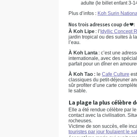
adulte (le billet enfant 3-
Plus d’infos :
Koh Surin Nationa
Nos trois adresses coup de ❤ :
À Koh Lipe
: l’
Idyllic Concept 
jardin tropical ou des suites à
l’eau.
À Koh Lanta
: c’est une adress
internationale, avec des spécial
parfait pour un dîner en amoure
À Koh Tao :
le
Cafe Culture
est
classiques du petit-déjeuner an
sûr profiter d’une carte complè
le sable.
La plage la plus célèbre 
Elle a été rendue célèbre par le
contact avec la civilisation. Situ
rocheuses.
Victime de son succès, elle in
touristes par jour foulaient le 