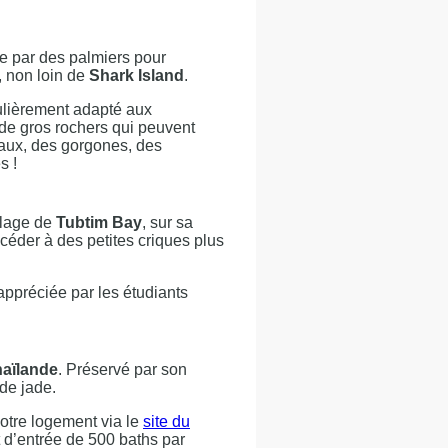
ée par des palmiers pour
e, non loin de
Shark Island
.
culièrement adapté aux
 de gros rochers qui peuvent
raux, des gorgones, des
s !
plage de
Tubtim Bay
, sur sa
ccéder à des petites criques plus
 appréciée par les étudiants
haïlande
. Préservé par son
 de jade.
votre logement via le
site du
et d’entrée de 500 baths par