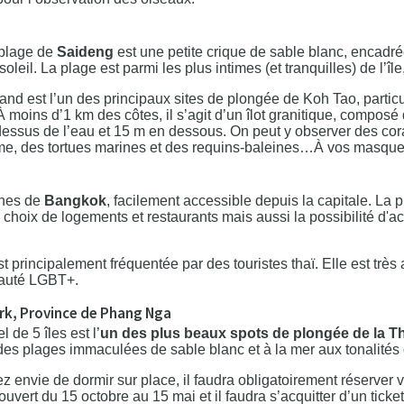
 plage de
Saideng
est une petite crique de sable blanc, encadr
soleil. La plage est parmi les plus intimes (et tranquilles) de l’îl
land est l’un des principaux sites de plongée de Koh Tao, parti
moins d’1 km des côtes, il s’agit d’un îlot granitique, composé
dessus de l’eau et 15 m en dessous. On peut y observer des co
me, des tortues marines et des requins-baleines…À vos masque
ches de
Bangkok
, facilement accessible depuis la capitale. La 
 choix de logements et restaurants mais aussi la possibilité d'a
t principalement fréquentée par des touristes thaï. Elle est très
nauté LGBT+.
ark, Province de Phang Nga
el de 5 îles est l’
un des plus beaux spots de plongée de la T
he des plages immaculées de sable blanc et à la mer aux tonalités
ez envie de dormir sur place, il faudra obligatoirement réserver 
 ouvert du 15 octobre au 15 mai et il faudra s’acquitter d’un tick