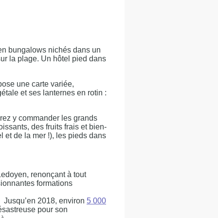
 en bungalows nichés dans un
ur la plage. Un hôtel pied dans
ose une carte variée,
tale et ses lanternes en rotin :
urrez y commander les grands
sants, des fruits frais et bien-
 et de la mer !), les pieds dans
Ledoyen, renonçant à tout
sionnantes formations
. Jusqu’en 2018, environ
5 000
désastreuse pour son