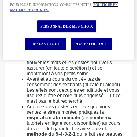
aériennes et partage aussi les
POUR PLUS D’INFORMATIONS, CONSULTEZ NOTRE
POLITIQUE EN
commentaires des internautes.
MATIERE DE COOKIES.
PERSONNALISER MES CHOIX
Lors de l’
embarquement
, n’hésitez surtout
REFUSER TOUT
ACCEPTER TOUT
pas à indiquer aux hôtesses et aux stewards
que vous êtes un peu stressé. Habitués aux
passagers qui ont peur en avion, ils sauront
trouver les mots et les gestes pour vous
rassurer (en toute discrétion !) et se
montreront à vos petits soins
Avant et au cours du vol, évitez de
consommer des excitants (ni café ni alcool).
Les effets sont décuplés en altitude et vous
risquez d’être encore plus angoissé… Et ce
n’est pas le but recherché !
Adoptez des gestes zen : lorsque vous
sentez le stress monter, pratiquez la
respiration abdominale
(de nombreux
tutoriels en ligne sont disponibles) au cours
du vol. Effet garanti ! Essayez aussi la
méthode du 5-4-3-2-1
qui a fait ses preuves