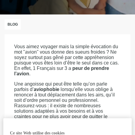
BLOG
Vous aimez voyager mais la simple évocation du
mot "avion" vous donne des sueurs froides ? Ne
soyez surtout pas gêné par cette appréhension
puisque vous êtes loin d’être le seul dans ce cas.
En effet, 1 Français sur 3 a
peur de prendre
l’avion
.
Une angoisse qui peut être telle qu’on parle
parfois d’
aviophobie
lorsqu’elle vous oblige à
renoncer à tout déplacement dans les airs, qu’il
soit d’ordre personnel ou professionnel.
Rassurez-vous : il existe de nombreuses
solutions adaptées à vos besoins et à vos
craintes pour ne plus avoir peur de quitter le
plancher des vaches.
Embarquement immédiat pour un
vol
en toute
Ce site Web utilise des cookies