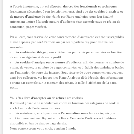
sérénité.
A l’accès à notre site, ont été déposés :
des cookies fonctionnels et techniques
Les astuces et conseils d’ex-stressés en
(strictement nécessaires à son fonctionnement), ainsi que
des cookies d’analyse et
de mesure d’audience
du site, édités par Piano Analytics, pour leur finalité
avion
strictement limitée à la seule mesure d’audience (par exemple pays ou région de
Ils sont aussi passés par là et ont trouvé des
connexion, pages visitées).
moyens pour vaincre leur angoisse de l’avion.
N’hésitez pas à adopter leurs conseils et leurs
Par ailleurs, sous réserve de votre consentement, d’autres cookies sont susceptibles
petits tuyaux pour rejoindre rapidement le club
d’être déposés, par AXA Partners ou par ses 3 partenaires, pour les finalités
des "Même pas peur !"
suivantes :
des cookies de ciblage
, pour afficher des publicités personnalisées en fonction
Choisissez autant que possible des
vols
de votre navigation et de votre profil.
des cookies d’analyse ou de mesure d’audience
, afin de mesurer le nombre de
directs
: cela évite de multiplier les phases
visites, de ventes, le nombre de pages consultées, et d’établir des statistiques basées
de
décollage
et d’
atterrissage
qui font
sur l’utilisation de notre site internet. Sous réserve de votre consentement peuvent
partie, avec les
turbulences
(qu’on appelle
ainsi être collectées, via les cookies Piano Analytics déjà déposés, des informations
aussi faussement "
trous d’air
"), des
portant par exemple sur le montant des achats, la taille d’affichage de la page,
principaux désagréments d’un vol
etc….
Lors de la réservation de de votre billet,
pensez à sélectionner, lorsque c’est
Vous êtes
libre d’accepter ou de refuser
ces cookies.
possible, "
le bon siège
", c'est-à-dire l’un de
Il vous est possible de moduler vos choix en fonction des catégories de cookies
ceux situés au niveau des ailes. C’est à ce
via le Centre de Préférences Cookies :
niveau de l’aéronef que les turbulences sont
dès maintenant, en cliquant sur «
Personnaliser mes choix
» ci-après ; ou
le moins ressenties. Pour vous aider à
à tout moment, en cliquant sur le lien «
Centre de Préférences Cookies
»
trouver le bon emplacement, consultez le
disponible en bas de chaque page du site.
site
seatguru
. Il indique la disposition des
Nous conserverons votre choix pendant
6 mois
.
sièges de plus de 700 compagnies