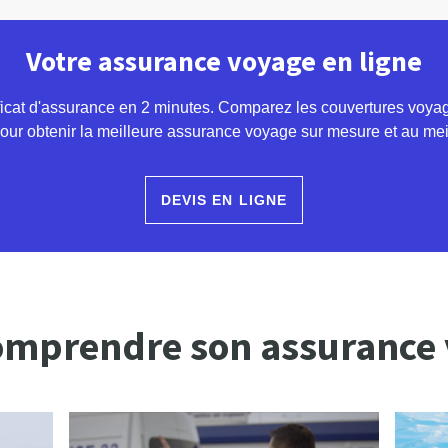
Votre assurance voyage en ligne
ficat d'assurance en 2 minutes. Comparez les couvertures voyage,
ur obtenir la meilleure assurance voyage sur mesure et au meil
DEVIS EN LIGNE
omprendre son assurance