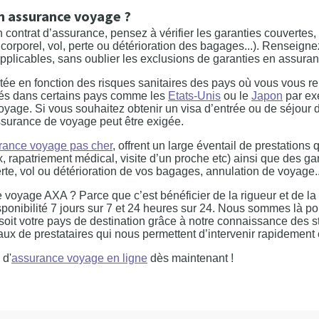
n assurance voyage ?
 contrat d’assurance, pensez à vérifier les garanties couvertes, 
corporel, vol, perte ou détérioration des bagages...). Renseigne
 applicables, sans oublier les exclusions de garanties en assura
ée en fonction des risques sanitaires des pays où vous vous re
vés dans certains pays comme les
Etats-Unis
ou le
Japon
par ex
oyage. Si vous souhaitez obtenir un visa d’entrée ou de séjour 
assurance de voyage peut être exigée.
rance voyage pas cher
, offrent un large éventail de prestations
, rapatriement médical, visite d’un proche etc) ainsi que des ga
te, vol ou détérioration de vos bagages, annulation de voyage..
 voyage AXA ? Parce que c’est bénéficier de la rigueur et de la
sponibilité 7 jours sur 7 et 24 heures sur 24. Nous sommes là po
oit votre pays de destination grâce à notre connaissance des s
eaux de prestataires qui nous permettent d’intervenir rapidement
 d'
assurance voyage en ligne
dès maintenant !