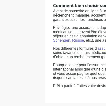
Comment bien choisir so
Avant de souscrire en ligne à un
déclenchent (maladie, accident 
garanties et sur les franchises
Privilégiez une assurance adapt
médicaux qui peuvent être éle
séjour en cas d’annulation de v
Schengen
,
Russie
, etc.), une 
Nos différentes formules d'
assu
soins (avance de frais médicaux
d’obtenir un remboursement (per
Pourquoi opter pour l’assurance
international ainsi que d’une di
et vous accompagner quel que s
risques sanitaires et à nos rés
Prêt à partir ? Faites votre devis