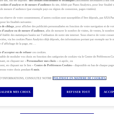
tre site, ont été déposés :
des cookies fonctionnels et techniques
(strictement nécessaires à son fo
cookies d’analyse et de mesure d’audience
du site, édités par Piano Analytics, pour leur finalité 
seule mesure d’audience (par exemple pays ou région de connexion, pages visitées).
sous réserve de votre consentement, d’autres cookies sont susceptibles d’être déposés, par AXA Par
pour les finalités suivantes :
s de ciblage
, pour afficher des publicités personnalisées en fonction de votre navigation et de vot
es d’analyse ou de mesure d’audience
, afin de mesurer le nombre de visites, de ventes, le nombr
 d’établir des statistiques basées sur l’utilisation de notre site internet. Sous réserve de votre con
at d'une assurance voyage en ligne pour voyager ?
lectées, via les cookies Piano Analytics déjà déposés, des informations portant par exemple sur le
lle d’affichage de la page, etc….
n week-end en amoureux, un séjour à la mer en famille, de
ous pensé à vous assurer ?
re d’accepter ou de refuser
ces cookies.
ossible de moduler vos choix en fonction des catégories de cookies via le Centre de Préférences Co
nant, en cliquant sur «
Personnaliser mes choix
» ci-après ; ou
 voyage peut vous paraître inutile. Mais nul n’est à l’abri d’un
ent, en cliquant sur le lien «
Centre de Préférences Cookies
» disponible en bas de chaque page 
avant le départ ou d’un incident pendant le voyage. Pour parti
erons votre choix pendant
6 mois
.
est un ensemble de garanties et de services qui vous accompag
édical, frais médicaux à l’étranger, retour anticipé...) et après
 D’INFORMATIONS, CONSULTEZ NOTRE
POLITIQUE EN MATIERE DE COOKIES.
vos besoins en fonction de votre destination (France, Union Eu
ALISER MES CHOIX
REFUSER TOUT
ACCEP
isse de vacances, d’un séjour avec des activités sportives telles 
ée de ce séjour en vous proposant des contrats d’assurance voy