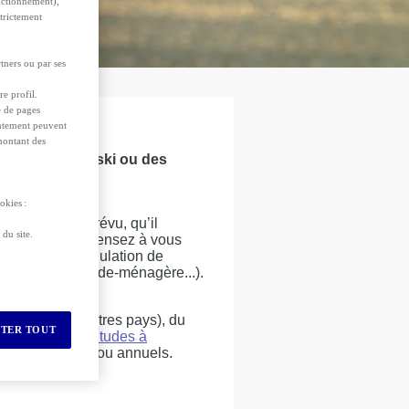
nctionnement),
strictement
tners ou par ses
re profil.
e de pages
sentement peuvent
 montant des
s vacances au ski ou des
okies :
 événement imprévu, qu’il
du site.
r sereinement, pensez à vous
nent avant (annulation de
 votre voyage (aide-ménagère...).
ropéenne ou autres pays), du
TER TOUT
que le
ski
ou d’
études à
age temporaires ou annuels.