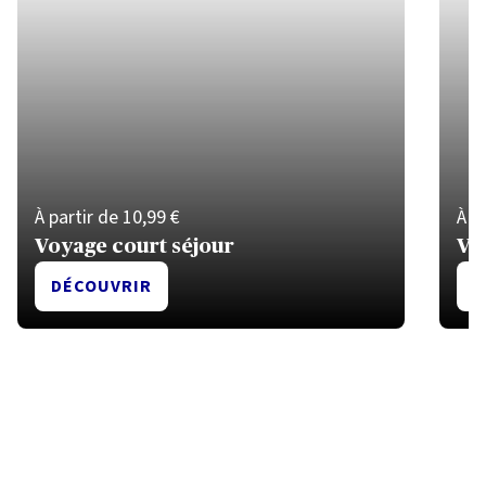
À partir de 10,99 €
À p
Voyage court séjour
Vo
DÉCOUVRIR
D