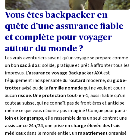
Vous êtes backpacker en
quête d’une
assurance fiable
et complète pour voyager
autour du monde ?
Les vrais aventuriers savent qu’un voyage se prépare comme
un bon
sac à dos
: solide, pratique et prêt à affronter tous les
imprévus.
L’assurance voyage Backpacker AXA
est
l’équipement indispensable du
routard
moderne, du
globe-
trotter
avisé ou de la
famille nomade
qui ne veulent courir
aucun
risque
.
Une protection tout-en-1
, aussi fiable qu’un
couteau suisse, qui ne connaît pas de frontières et anticipe
même ce que vous n’auriez pas imaginé !
Conçue pour
partir
loin et longtemps
, elle rassemble dans un seul contrat une
assistance 24h/24
, une pris
e en charge élevée des frais
médicaux
dans le monde entier, un
rapatriement
organisé