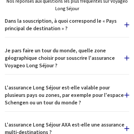
Nos réponses aux questions les plus fréquentes sur Voyageo
Long Séjour
Dans la souscription, à quoi correspond le « Pays
principal de destination » ?
Dans ce champ, il suffit d'indiquer le pays où vous pensez
séjourner le plus de temps. En cas de modification de
Je pars faire un tour du monde, quelle zone
dernière minute vous restez couvert pour l'ensemble des
géographique choisir pour souscrire l'assurance
pays compris dans la zone sélectionnée et mentionnée dans
Voyageo Long Séjour ?
les Conditions Particulières.
Pour un tour du monde, et pour un maximum de liberté, nous
vous conseillons de sélectionner la zone « Monde entier
L'assurance Long Séjour est-elle valable pour
(USA, Canada, Caraïbes inclus) ».
plusieurs pays ou zones, par exemple pour l'espace
Schengen ou un tour du monde ?
Oui. Votre contrat peut couvrir plusieurs pays selon la zone
choisie : Europe / Monde (Hors USA-Canada-Caraïbes) /
L'assurance Long Séjour AXA est-elle une assurance
Monde entier (USA-Canada-Caraïbes inclus).
multi-destinations ?