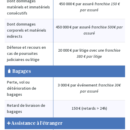
Dont dommages
450 000 € par assuré
franchise 150 €
matériels et immatériels
par
assuré
consécutifs
Dont dommages
450 000 € par assuré
franchise 500€
par
corporels et matériels
a
ssuré
indirects
Défense et recours en
20 000 € par litige
avec une franchise
cas de poursuites
380 € par litige
judiciaires ou litige
🧳 Bagages
Perte, vol ou
3 000 € par événement
franchise 30€
détérioration de
par a
ssuré
bagages
Retard de livraison de
150 € (retards > 24h)
bagages
➕ Assistance à l'étranger