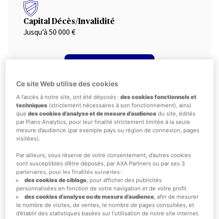
Capital Décès/Invalidité
Jusqu’à 50 000 €
OBTENIR UN DEVIS
Ce site Web utilise des cookies
Pour qui est faite cette
A l’accès à notre site, ont été déposés :
des cookies fonctionnels et
techniques
(strictement nécessaires à son fonctionnement), ainsi
assurance ?
que
des cookies d’analyse et de mesure d’audience
du site, édités
par Piano Analytics, pour leur finalité strictement limitée à la seule
mesure d’audience (par exemple pays ou région de connexion, pages
SOUSCRIRE DÈS MAINTENANT
visitées).
Par ailleurs, sous réserve de votre consentement, d’autres cookies
sont susceptibles d’être déposés, par AXA Partners ou par ses 3
Pour les aventuriers en tour du monde qui
partenaires, pour les finalités suivantes :
des cookies de ciblage
, pour afficher des publicités
recherchent une assurance voyage couvrant le
personnalisées en fonction de votre navigation et de votre profil.
rapatriement, les frais médicaux et les imprévus de
des cookies d’analyse ou de mesure d’audience
, afin de mesurer
le nombre de visites, de ventes, le nombre de pages consultées, et
voyage partout dans le monde.
d’établir des statistiques basées sur l’utilisation de notre site internet.