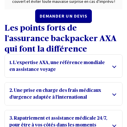
couvert et éviter toute mauvaise surprise en cas d’imprévu !
DEMANDER UN DEVIS
Les points forts de
l'assurance backpacker AXA
qui font la différence
1. L'expertise AXA, une référence mondiale
en assistance voyage
Une
marque de confiance
depuis plus de 60 ans
Une parfaite connaissance des besoins des voyageurs
2. Une prise en charge des frais médicaux
Un
service client réactif
et disponible
24h/24 et
d'urgence adaptée à l'international
7j/7
, partout dans le monde
Frais médicaux à l'étranger jusqu'à 200 000 € (500
Une
écoute attentive
et un
accompagnement
000 € pour les États-Unis et le Canada)
personnalisé
pour chaque situation
3. Rapatriement et assistance médicale 24/7,
Avance des frais d'hospitalisation
sans démarches
Un
excellent rapport qualité/prix
, alliant
sécurité
pour être à vos côtés dans les moments