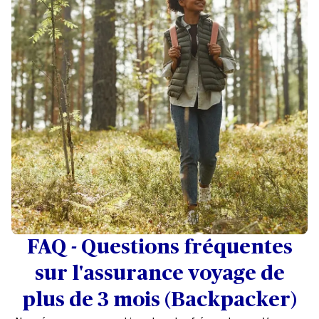
géographiques
Deux formules d'assurance
complémentaires :
Formule Essentielle
: remboursement des frais
médicaux d'urgence après intervention de la Sécurité
sociale ou autres organismes de prévoyance
Formule
Premium
: frais médicaux pris en charge dès le
premier euro dépensé
FAQ - Questions fréquentes
sur l'assurance voyage de
plus de 3 mois (Backpacker)