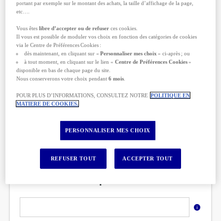
portant par exemple sur le montant des achats, la taille d’affichage de la page,
UN VOYAGE DE PLUS DE 3 MOIS
etc….
Vous êtes
libre d’accepter ou de refuser
ces cookies.
Il vous est possible de moduler vos choix en fonction des catégories de cookies
UN SÉJOUR À LA MONTAGNE
via le Centre de Préférences Cookies :
dès maintenant, en cliquant sur «
Personnaliser mes choix
» ci-après ; ou
à tout moment, en cliquant sur le lien «
Centre de Préférences Cookies
»
disponible en bas de chaque page du site.
UN STAGE OU UN SÉJOUR D’ÉTUDES À
Nous conserverons votre choix pendant
6 mois
.
L’ÉTRANGER
POUR PLUS D’INFORMATIONS, CONSULTEZ NOTRE
POLITIQUE EN
MATIERE DE COOKIES.
UN VOYAGE PROFESSIONNEL À L’ÉTRANGER
PERSONNALISER MES CHOIX
REFUSER TOUT
ACCEPTER TOUT
Avez-vous un code promo ?
Renseignez
votre