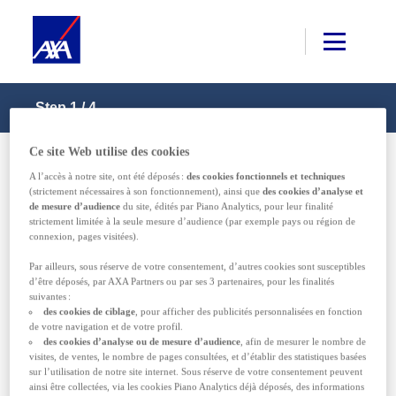
Step
1
/
4
.
Ce site Web utilise des cookies
Détails du voyage
A l’accès à notre site, ont été déposés :
des cookies fonctionnels et techniques
(strictement nécessaires à son fonctionnement), ainsi que
des cookies d’analyse et
de mesure d’audience
du site, édités par Piano Analytics, pour leur finalité
strictement limitée à la seule mesure d’audience (par exemple pays ou région de
connexion, pages visitées).
Par ailleurs, sous réserve de votre consentement, d’autres cookies sont susceptibles
Vous résidez en France et souhaitez
d’être déposés, par AXA Partners ou par ses 3 partenaires, pour les finalités
vous assurer pour
suivantes :
des cookies de ciblage
, pour afficher des publicités personnalisées en fonction
de votre navigation et de votre profil.
des cookies d’analyse ou de mesure d’audience
, afin de mesurer le nombre de
UN VOYAGE DE MOINS DE 3 MOIS
visites, de ventes, le nombre de pages consultées, et d’établir des statistiques basées
sur l’utilisation de notre site internet. Sous réserve de votre consentement peuvent
ainsi être collectées, via les cookies Piano Analytics déjà déposés, des informations